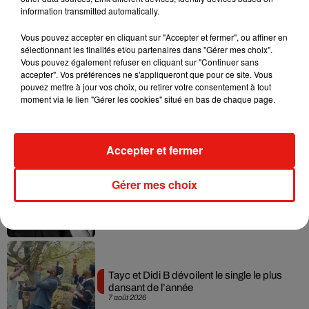
information transmitted automatically.
Vous pouvez accepter en cliquant sur "Accepter et fermer", ou affiner en
Musique
sélectionnant les finalités et/ou partenaires dans "Gérer mes choix".
Vous pouvez également refuser en cliquant sur "Continuer sans
accepter". Vos préférences ne s'appliqueront que pour ce site. Vous
pouvez mettre à jour vos choix, ou retirer votre consentement à tout
Julien Lieb s’essaye à la vie de chatelain
moment via le lien "Gérer les cookies" situé en bas de chaque page.
dans son nouveau clip
7 août 2026
Accepter et fermer
Gérer mes choix
Madonna sort enfin le remix de « Love
Sensation » avec Kylie Minogue
7 août 2026
Tayc et Didi B dévoilent le single le plus
dansant de l’année
7 août 2026