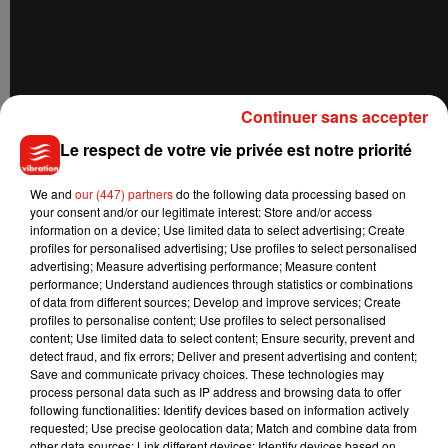
Continuer sans accepter
Le respect de votre vie privée est notre priorité
We and
our (447) partners
do the following data processing based on
your consent and/or our legitimate interest: Store and/or access
information on a device; Use limited data to select advertising; Create
profiles for personalised advertising; Use profiles to select personalised
advertising; Measure advertising performance; Measure content
performance; Understand audiences through statistics or combinations
of data from different sources; Develop and improve services; Create
profiles to personalise content; Use profiles to select personalised
Il est vrai que Jamie Foxx et Katie Holmes sont toujours
content; Use limited data to select content; Ensure security, prevent and
detect fraud, and fix errors; Deliver and present advertising and content;
restés très discrets sur leur relation. Et il faut croire, après
Save and communicate privacy choices. These technologies may
visionnage de ces images, qu’ils ne sont pas prêts à changer
process personal data such as IP address and browsing data to offer
leurs habitudes.
following functionalities: Identify devices based on information actively
requested; Use precise geolocation data; Match and combine data from
other data sources; Link different devices; Identify devices based on