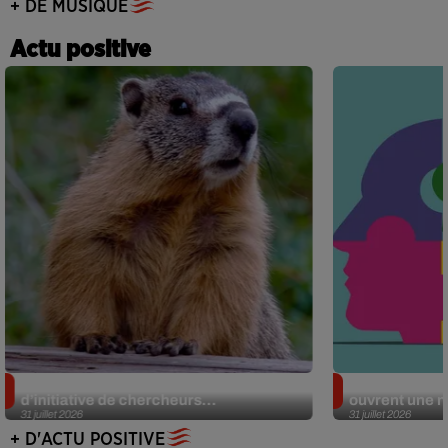
+ DE MUSIQUE
Actu positive
Des marmottes sur OnlyFans : la drôle
Alzheimer : d
d’initiative de chercheurs...
ouvrent une no
31 juillet 2026
31 juillet 2026
+ D'ACTU POSITIVE