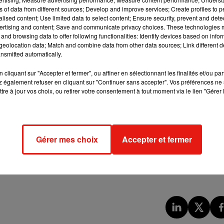
ns of data from different sources; Develop and improve services; Create profiles to 
alised content; Use limited data to select content; Ensure security, prevent and detect
ertising and content; Save and communicate privacy choices. These technologies
and browsing data to offer following functionalities: Identify devices based on infor
eolocation data; Match and combine data from other data sources; Link different de
nsmitted automatically.
cliquant sur "Accepter et fermer", ou affiner en sélectionnant les finalités et/ou pa
 également refuser en cliquant sur "Continuer sans accepter". Vos préférences ne 
tre à jour vos choix, ou retirer votre consentement à tout moment via le lien "Gérer 
Gérer mes choix
Accepter et fermer