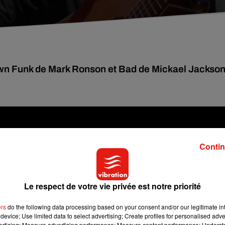
own Funk de Mark Ronson et Bad de Mickael Jackson
Contin
Le respect de votre vie privée est notre priorité
ers
do the following data processing based on your consent and/or our legitimate int
device; Use limited data to select advertising; Create profiles for personalised adver
vertising; Measure advertising performance; Measure content performance; Unders