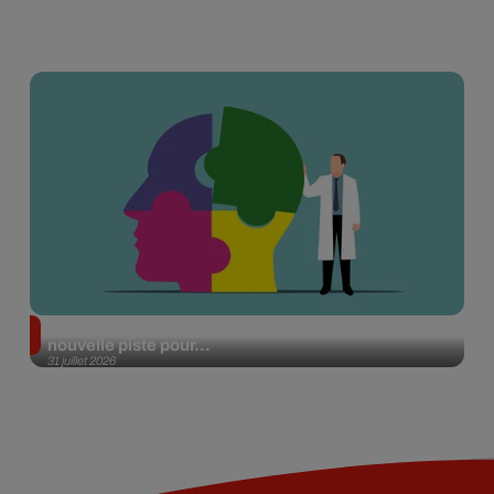
Alzheimer : des chercheurs japonais ouvrent une
nouvelle piste pour...
31 juillet 2026