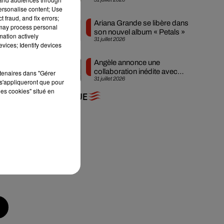
nouveau clip
personalise content; Use
 fraud, and fix errors;
Ariana Grande se libère dans
 may process personal
son nouvel album « Petals »
mation actively
31 juillet 2026
vices; Identify devices
Angèle annonce une
collaboration inédite avec
rtenaires dans "Gérer
31 juillet 2026
Amelie Lens
s'appliqueront que pour
les cookies" situé en
+ DE MUSIQUE