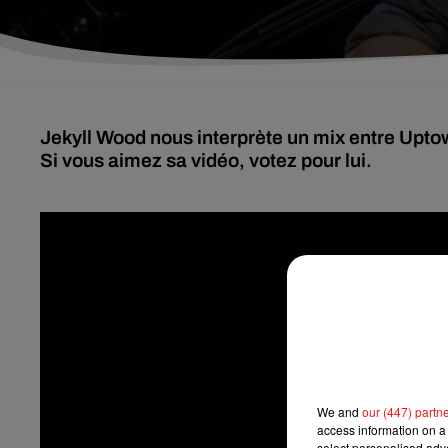
Jekyll Wood nous interprète un mix entre Upt
Si vous aimez sa vidéo, votez pour lui.
We and
our (447) partn
access information on a 
select personalised ad