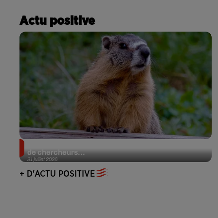
Actu positive
Des marmottes sur OnlyFans : la drôle d’initiative
de chercheurs...
31 juillet 2026
+ D'ACTU POSITIVE