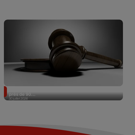
Il achète une veste 3 dollars en friperie et la revend
près de 90...
30 juillet 2026