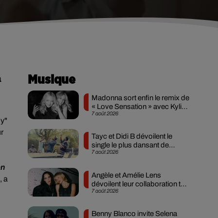
a
Musique
Madonna sort enfin le remix de
« Love Sensation » avec Kylie
7 août 2026
Minogue
my"
ur
Tayc et Didi B dévoilent le
n
single le plus dansant de
7 août 2026
l’année
en
Angèle et Amélie Lens
, a
dévoilent leur collaboration tant
7 août 2026
attendue
Benny Blanco invite Selena