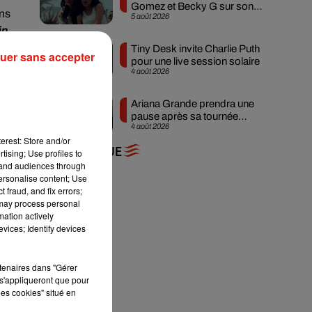
Gomez et Becky G sur son
ans
5 août 2026
nouveau single
in
Tiny Desk invite Charlie Puth
uer sans accepter
pour une live session solaire
4 août 2026
Ariana Grande prendra une
pause après sa tournée
4 août 2026
mondiale
erest: Store and/or
+ DE MUSIQUE
tising; Use profiles to
tand audiences through
personalise content; Use
 fraud, and fix errors;
 may process personal
mation actively
vices; Identify devices
rtenaires dans "Gérer
s'appliqueront que pour
les cookies" situé en