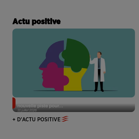
Actu positive
Alzheimer : des chercheurs japonais ouvrent une
nouvelle piste pour...
31 juillet 2026
+ D'ACTU POSITIVE