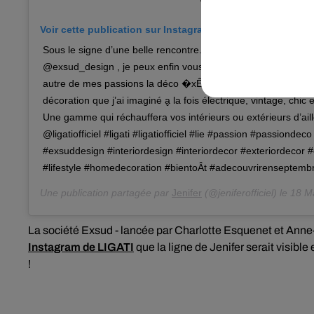
Voir cette publication sur Instagram
Sous le signe d’une belle rencontre... Charlotte et sa super e
@exsud_design , je peux enfin vous annoncer le lancement 
autre de mes passions la déco �xÊ Toute une collection d’ob
décoration que j’ai imaginé a̬ la fois électrique, vintage, ch
Une gamme qui réchauffera vos intérieurs ou extérieurs d’
@ligatiofficiel #ligati #ligatiofficiel #lie #passion #passiondec
#exsuddesign #interiordesign #interiordecor #exteriordecor 
#lifestyle #homedecoration #bientoÂt #adecouvrirenseptemb
Une publication partagée par
Jenifer
(@jeniferofficiel) le
18 Ma
La société Exsud - lancée par Charlotte Esquenet et Anne
Instagram de LIGATI
que la ligne de Jenifer serait visibl
!