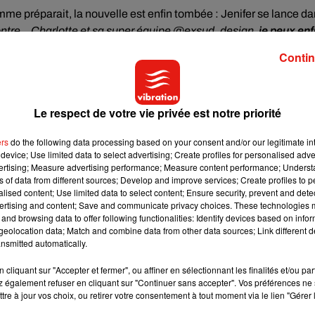
mme préparait, la nouvelle est enfin tombée : Jenifer se lance d
ontre... Charlotte et sa super équipe @exsud_design,
je peux enf
s passions la déco.
Toute une collection d'objets de décoration
Contin
amour. Une gamme qui réchauffera vos intérieurs ou extérieurs
 post Instagram, dévoilant au passage sa nouvelle coupe de
Le respect de votre vie privée est notre priorité
ers
do the following data processing based on your consent and/or our legitimate int
device; Use limited data to select advertising; Create profiles for personalised adver
vertising; Measure advertising performance; Measure content performance; Unders
ns of data from different sources; Develop and improve services; Create profiles to 
alised content; Use limited data to select content; Ensure security, prevent and detect
ertising and content; Save and communicate privacy choices. These technologies
and browsing data to offer following functionalities: Identify devices based on infor
eolocation data; Match and combine data from other data sources; Link different de
nsmitted automatically.
cliquant sur "Accepter et fermer", ou affiner en sélectionnant les finalités et/ou pa
 également refuser en cliquant sur "Continuer sans accepter". Vos préférences ne 
tre à jour vos choix, ou retirer votre consentement à tout moment via le lien "Gérer 