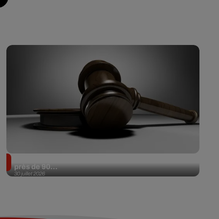
Il achète une veste 3 dollars en friperie et la revend
près de 90...
30 juillet 2026