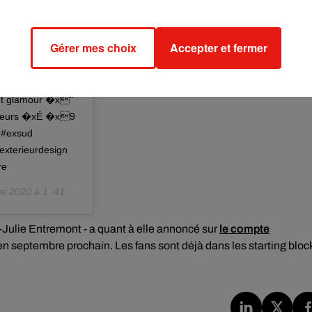
Gérer mes choix
Accepter et fermer
́quipe
de « LIGATI » Une
jets de
ic et glamour �x"
ailleurs �xÉ �x9
o #exsud
#exterieurdesign
re
i 2020 à 1 :41 PDT
-Julie Entremont - a quant à elle annoncé sur
le compte
e en septembre prochain. Les fans sont déjà dans les starting bloc