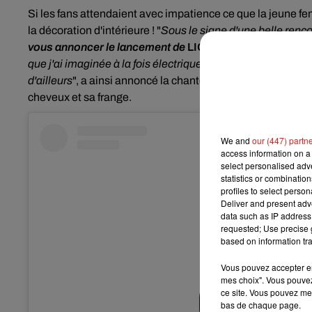
Si les fans attendaient avec impatience ce que la jeune fe
la décoration d'intérieure !
"
Sous le signe d'une belle renc
vous annoncer le lancement de
LIGATI
. Une autre de me
que j'ai imaginée à la fois électrique, vintage, chic et gl
d'ailleurs
", a ainsi annoncé la chanteuse par le biais d'un
cheveux et sa frange.
We and
our (447) partn
access information on a 
select personalised ad
statistics or combinatio
profiles to select person
Deliver and present adv
data such as IP address 
requested; Use precise g
based on information tra
Vous pouvez accepter en 
mes choix". Vous pouvez
ce site. Vous pouvez met
bas de chaque page.