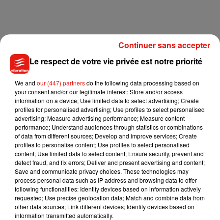
Continuer sans accepter
Le respect de votre vie privée est notre priorité
We and
our (447) partners
do the following data processing based on
your consent and/or our legitimate interest: Store and/or access
information on a device; Use limited data to select advertising; Create
profiles for personalised advertising; Use profiles to select personalised
advertising; Measure advertising performance; Measure content
performance; Understand audiences through statistics or combinations
Bien entendu,
l'interprète des
Choses simples
avec
of data from different sources; Develop and improve services; Create
Slimane
a relayé le post elle-même sur Facebook mais aussi
profiles to personalise content; Use profiles to select personalised
content; Use limited data to select content; Ensure security, prevent and
Instagram. En story, Jenifer
n'a en effet pas hésité à y rajouter
detect fraud, and fix errors; Deliver and present advertising and content;
un GIF issu de
The Voice
dans lequel elle met un pouce vers
Save and communicate privacy choices. These technologies may
le bas pour montrer son mécontentement.
process personal data such as IP address and browsing data to offer
following functionalities: Identify devices based on information actively
De son côté, la chanteuse n'arrête pas. Alors qu'elle vient de
requested; Use precise geolocation data; Match and combine data from
other data sources; Link different devices; Identify devices based on
signer son grand retour dans la musique, son dernier
information transmitted automatically.
album intitulé
Nouvelle Page,
séduit les Français grâce aux