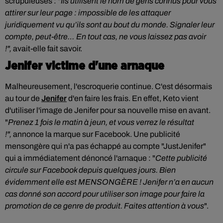
scrupuleuses : "
I
ls utilisent le nom de gens connus pour vous
attirer sur leur page : impossible de les attaquer
juridiquement vu qu’ils sont au bout du monde.
Signaler leur
compte, peut-être… En tout cas, ne vous laissez pas avoir
!",
avait-elle fait savoir.
Jenifer victime d'une arnaque
Malheureusement, l'escroquerie continue. C'est désormais
au tour de
Jenifer
d'en faire les frais. En effet, Keto vient
d'utiliser l'image de Jenifer pour sa nouvelle mise en avant.
"
Prenez 1 fois le matin à jeun, et vous verrez le résultat
!
",
annonce la marque sur Facebook. Une publicité
mensongère qui n'a pas échappé au compte "JustJenifer"
qui a immédiatement dénoncé l'arnaque : "
Cette publicité
circule sur Facebook depuis quelques jours. Bien
évidemment elle est MENSONGÈRE !
Jenifer
n’a en aucun
cas donné son accord pour utiliser son image pour faire la
promotion de ce genre de produit. Faites attention à vous
".