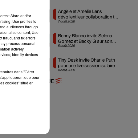
Angèle et Amélie Lens
erest: Store and/or
dévoilent leur collaboration tant
tising; Use profiles to
7 août 2026
attendue
tand audiences through
personalise content; Use
Benny Blanco invite Selena
 fraud, and fix errors;
Gomez et Becky G sur son
 may process personal
5 août 2026
nouveau single
mation actively
vices; Identify devices
Tiny Desk invite Charlie Puth
pour une live session solaire
4 août 2026
rtenaires dans "Gérer
s'appliqueront que pour
+ DE MUSIQUE
les cookies" situé en