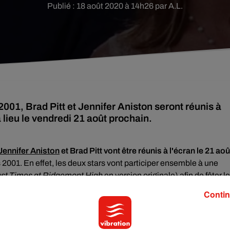
Publié : 18 août 2020 à 14h26 par A.L.
2001, Brad Pitt et Jennifer Aniston seront réunis à
 lieu le vendredi 21 août prochain.
Jennifer Aniston
et Brad Pitt vont être réunis à l'écran le 21 aoû
 2001. En effet, les deux stars vont participer ensemble à une
st Times at Ridgemont High
en version originale) afin de fêter l
. Un évènement qui réunira également
Sean Penn, qui jouait déjà
Contin
 Morgan Freeman, Shia LaBeouf, Matthew McConaughey, Julia