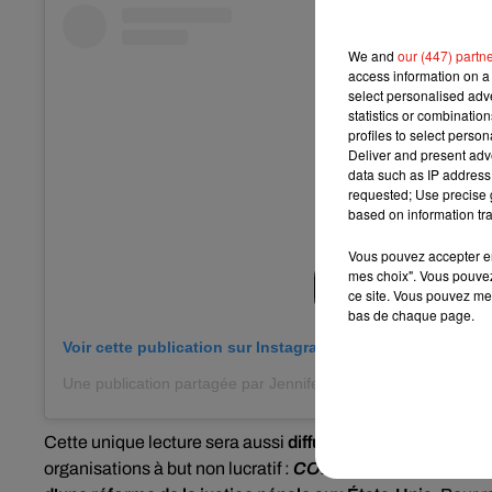
We and
our (447) partn
access information on a 
select personalised ad
statistics or combinatio
profiles to select person
Deliver and present adv
data such as IP address 
requested; Use precise g
based on information tra
Vous pouvez accepter en 
mes choix". Vous pouvez
ce site. Vous pouvez met
bas de chaque page.
Voir cette publication sur Instagram
Une publication partagée par Jennifer Aniston (@jenniferanist
Cette unique lecture sera aussi
diffusée sur Facebook Li
organisations à but non lucratif :
CORE
, dédiée à la lutte