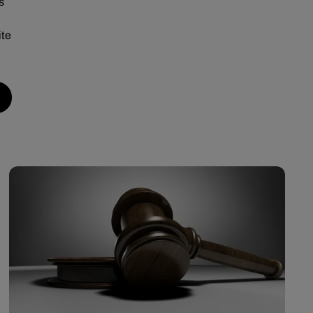
s
ite