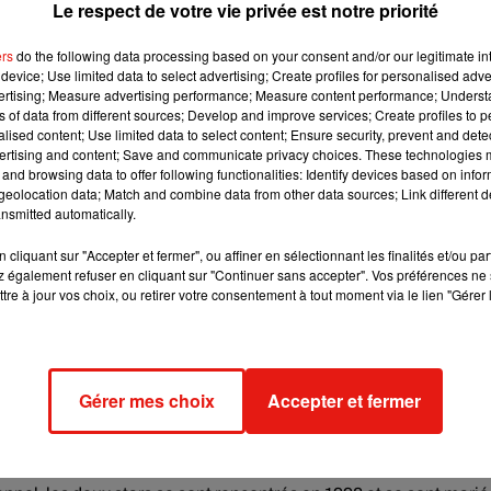
Le respect de votre vie privée est notre priorité
ers
do the following data processing based on your consent and/or our legitimate int
device; Use limited data to select advertising; Create profiles for personalised adver
vertising; Measure advertising performance; Measure content performance; Unders
ns of data from different sources; Develop and improve services; Create profiles to 
alised content; Use limited data to select content; Ensure security, prevent and detect
ertising and content; Save and communicate privacy choices. These technologies
and browsing data to offer following functionalities: Identify devices based on infor
eolocation data; Match and combine data from other data sources; Link different de
nsmitted automatically.
cliquant sur "Accepter et fermer", ou affiner en sélectionnant les finalités et/ou pa
 également refuser en cliquant sur "Continuer sans accepter". Vos préférences ne 
tre à jour vos choix, ou retirer votre consentement à tout moment via le lien "Gérer 
on)
le
11 Févr. 2020 à 1 :11 PST
Gérer mes choix
Accepter et fermer
ve et TikTok
dans le but de récolter des fonds pour deux
 contre le coronavirus, et
REFORM Alliance
, qui milite en faveur