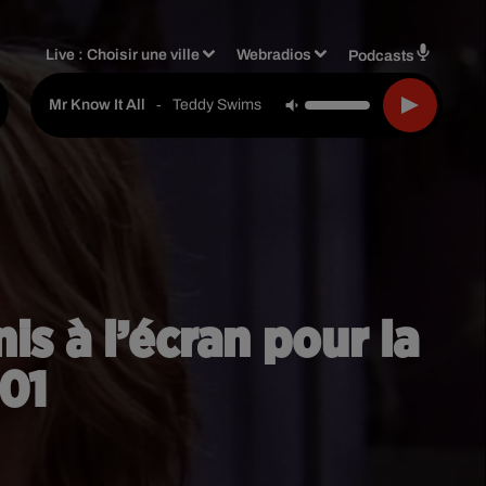
Live :
Choisir une ville
Webradios
Podcasts
-
Teddy Swims
Mr Know It All
is à l’écran pour la
01