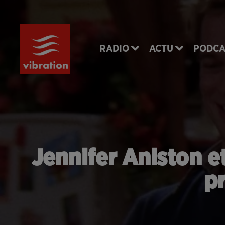
RADIO
ACTU
PODCA
Jennifer Aniston et
p