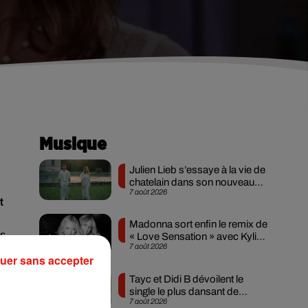
Musique
Julien Lieb s’essaye à la vie de
chatelain dans son nouveau
7 août 2026
clip
t
Madonna sort enfin le remix de
es
« Love Sensation » avec Kylie
7 août 2026
Minogue
 le
uer sans accepter
Tayc et Didi B dévoilent le
single le plus dansant de
7 août 2026
l’année