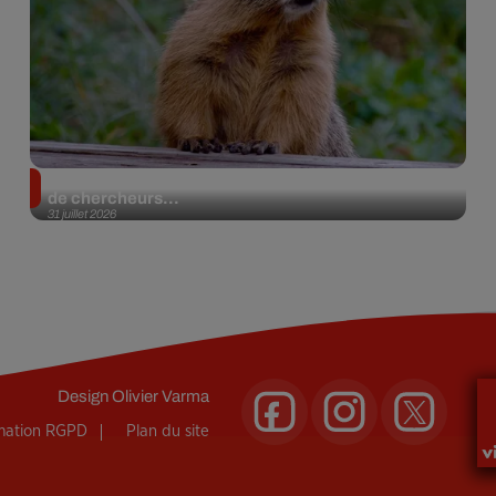
Des marmottes sur OnlyFans : la drôle d’initiative
de chercheurs...
31 juillet 2026
Design
Olivier Varma
rmation RGPD
Plan du site