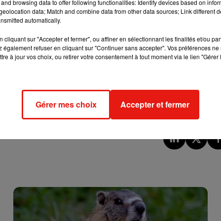
and browsing data to offer following functionalities: Identify devices based on infor
y Instagram, une photo de son bébé, allongé sur le dos et vêtu
eolocation data; Match and combine data from other data sources; Link different de
nsmitted automatically.
s que maman
"
, a commenté Shy'm avec un émoji qui pleure. Le 
fait normal qu'après un accouchement, ces dernières
cliquant sur "Accepter et fermer", ou affiner en sélectionnant les finalités et/ou pa
u
des serviettes hygiéniques très épaisses
conçues pour cette
 également refuser en cliquant sur "Continuer sans accepter". Vos préférences ne 
tre à jour vos choix, ou retirer votre consentement à tout moment via le lien "Gérer 
Gérer mes choix
Accepter et fermer
abous. De quoi faire du bien à toutes ses fans mamans !