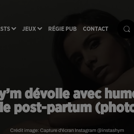
STS
JEUX
RÉGIE PUB
CONTACT
’m dévoile avec humo
ie post-partum (phot
Crédit image:
Capture d'écran Instagram @instashym