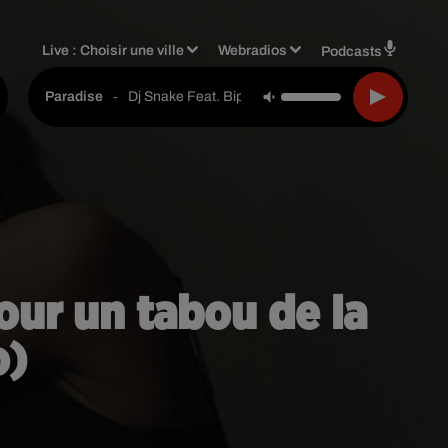
Live :
Choisir une ville
Webradios
Podcasts
-
Dj Snake Feat. Bipolar Sunshine
Paradise
ur un tabou de la
o)