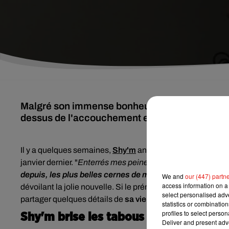
Malgré son immense bonheur d'être devenue ma
dessus de l'accouchement en partageant avec 
Il y a quelques semaines,
Shy'm
annonçait avec grand bo
janvier dernier. "
Enterrés mes peines et chagrins égoïstes
depuis, les plus belles cernes de ma vie.
Neuve, vivante, à
We and
our (447) partn
access information on a 
dévoilant la jolie nouvelle. Si le prénom de son bébé n'
select personalised ad
partager quelques détails de
sa vie post-partum
à ses ab
statistics or combinatio
profiles to select person
Shy'm brise les tabous
Deliver and present adv