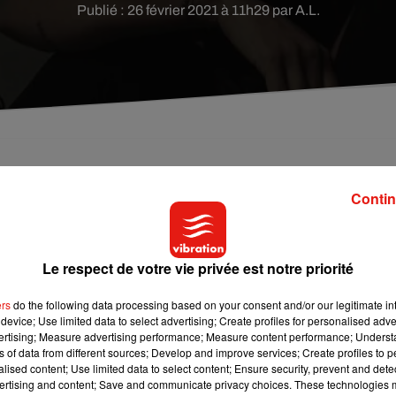
Publié : 26 février 2021 à 11h29 par A.L.
man, Shy'm veut briser les tabous qui planent au-
Contin
ses abonnés quelques détails de sa vie post-partu
nheur
la naissance de son premier enfant
, un petit garçon né le 
Le respect de votre vie privée est notre priorité
.
Adieu Futile, nombril, ombre mélancolique. Le 22.01.21... et
 toi, Merci
", avait-elle alors écrit en légende d'un post Instagra
ers
do the following data processing based on your consent and/or our legitimate int
device; Use limited data to select advertising; Create profiles for personalised adver
a pas été communiqué, la jeune femme n'hésite néanmoins pas à
vertising; Measure advertising performance; Measure content performance; Unders
onnés.
ns of data from different sources; Develop and improve services; Create profiles to 
alised content; Use limited data to select content; Ensure security, prevent and detect
ertising and content; Save and communicate privacy choices. These technologies