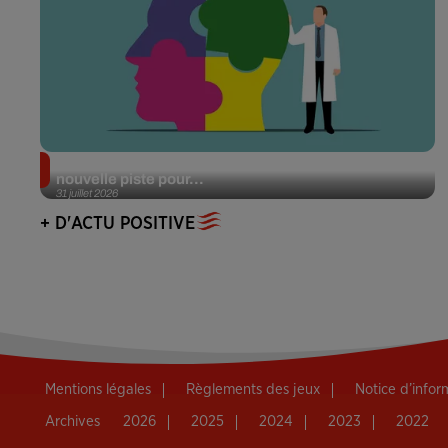
Alzheimer : des chercheurs japonais ouvrent une
nouvelle piste pour...
31 juillet 2026
+ D'ACTU POSITIVE
Mentions légales
Règlements des jeux
Notice d’info
Archives
2026
2025
2024
2023
2022