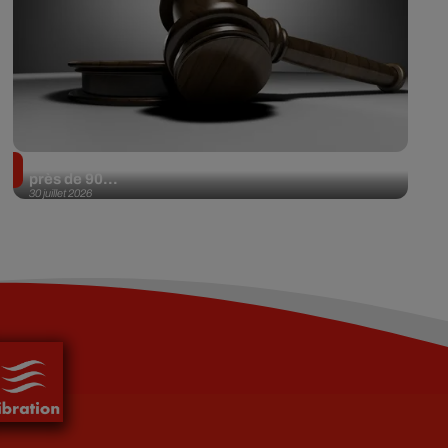
Il achète une veste 3 dollars en friperie et la revend
près de 90...
30 juillet 2026