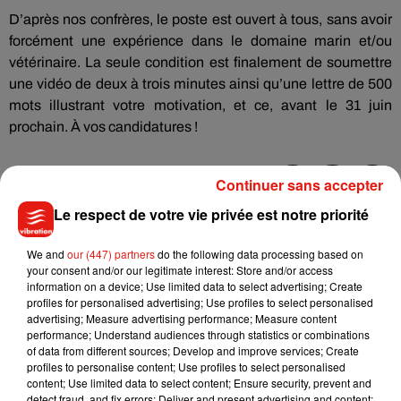
D’après nos confrères, le poste est ouvert à tous, sans avoir
forcément une expérience dans le domaine marin et/ou
vétérinaire. La seule condition est finalement de soumettre
une vidéo de deux à trois minutes ainsi qu’une lettre de 500
mots illustrant votre motivation, et ce, avant le 31 juin
prochain. À vos candidatures !
Continuer sans accepter
Le respect de votre vie privée est notre priorité
Musique
We and
our (447) partners
do the following data processing based on
your consent and/or our legitimate interest: Store and/or access
Julien Lieb s’essaye à la vie de chatelain
information on a device; Use limited data to select advertising; Create
dans son nouveau clip
profiles for personalised advertising; Use profiles to select personalised
7 août 2026
advertising; Measure advertising performance; Measure content
performance; Understand audiences through statistics or combinations
of data from different sources; Develop and improve services; Create
profiles to personalise content; Use profiles to select personalised
content; Use limited data to select content; Ensure security, prevent and
detect fraud, and fix errors; Deliver and present advertising and content;
Madonna sort enfin le remix de « Love