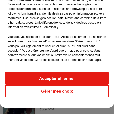
Save and communicate privacy choices. These technologies may
Sensation » avec Kylie Minogue
7 août 2026
process personal data such as IP address and browsing data to offer
following functionalities: Identify devices based on information actively
requested; Use precise geolocation data; Match and combine data from
other data sources; Link different devices; Identify devices based on
information transmitted automatically.
Tayc et Didi B dévoilent le single le plus
Vous pouvez accepter en cliquant sur "Accepter et fermer", ou affiner en
dansant de l’année
sélectionnant les finalités et/ou partenaires dans "Gérer mes choix".
7 août 2026
Vous pouvez également refuser en cliquant sur "Continuer sans
accepter". Vos préférences ne s'appliqueront que pour ce site. Vous
pouvez mettre à jour vos choix, ou retirer votre consentement à tout
moment via le lien "Gérer les cookies" situé en bas de chaque page.
Angèle et Amélie Lens dévoilent leur
collaboration tant attendue
7 août 2026
Accepter et fermer
Gérer mes choix
Benny Blanco invite Selena Gomez et
Becky G sur son nouveau single
5 août 2026