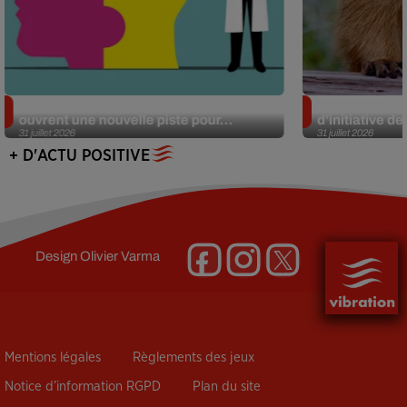
Alzheimer : des chercheurs japonais
Des marmottes
ouvrent une nouvelle piste pour...
d’initiative d
31 juillet 2026
31 juillet 2026
+ D'ACTU POSITIVE
Design
Olivier Varma
Mentions légales
Règlements des jeux
Notice d’information RGPD
Plan du site