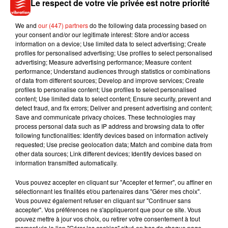
Le respect de votre vie privée est notre priorité
**AUDITION** Toutes les infos sur le flyers, contactez
directement les organisateurs ! #audition #disney
We and
our (447) partners
do the following data processing based on
#disneylandparis #paris #laxstudio
your consent and/or our legitimate interest: Store and/or access
information on a device; Use limited data to select advertising; Create
Une publication partagée par
LAX STUDIO
(@lax_studio) le
15 Ma
profiles for personalised advertising; Use profiles to select personalised
advertising; Measure advertising performance; Measure content
performance; Understand audiences through statistics or combinations
of data from different sources; Develop and improve services; Create
profiles to personalise content; Use profiles to select personalised
content; Use limited data to select content; Ensure security, prevent and
detect fraud, and fix errors; Deliver and present advertising and content;
Musique
Save and communicate privacy choices. These technologies may
process personal data such as IP address and browsing data to offer
following functionalities: Identify devices based on information actively
requested; Use precise geolocation data; Match and combine data from
Julien Lieb s’essaye à la vie de chatelain
other data sources; Link different devices; Identify devices based on
dans son nouveau clip
information transmitted automatically.
7 août 2026
Vous pouvez accepter en cliquant sur "Accepter et fermer", ou affiner en
sélectionnant les finalités et/ou partenaires dans "Gérer mes choix".
Vous pouvez également refuser en cliquant sur "Continuer sans
accepter". Vos préférences ne s'appliqueront que pour ce site. Vous
Madonna sort enfin le remix de « Love
pouvez mettre à jour vos choix, ou retirer votre consentement à tout
Sensation » avec Kylie Minogue
moment via le lien "Gérer les cookies" situé en bas de chaque page.