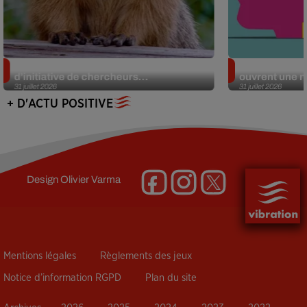
Des marmottes sur OnlyFans : la drôle
Alzheimer : d
d’initiative de chercheurs...
ouvrent une no
31 juillet 2026
31 juillet 2026
+ D'ACTU POSITIVE
Design
Olivier Varma
Mentions légales
Règlements des jeux
Notice d’information RGPD
Plan du site