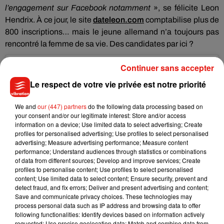
l’engagement sur Facebook notamment
», se félicite Leon
Hendrix. À ce jour, le site
dateleon.com
comptabilise plus de
800 inscriptions… mais le jeune allemand n’a toujours pas
rencontré la femme de sa vie. Des candidates par ici ?
Continuer sans accepter
Le respect de votre vie privée est notre priorité
We and
our (447) partners
do the following data processing based on
your consent and/or our legitimate interest: Store and/or access
information on a device; Use limited data to select advertising; Create
profiles for personalised advertising; Use profiles to select personalised
advertising; Measure advertising performance; Measure content
performance; Understand audiences through statistics or combinations
of data from different sources; Develop and improve services; Create
profiles to personalise content; Use profiles to select personalised
content; Use limited data to select content; Ensure security, prevent and
detect fraud, and fix errors; Deliver and present advertising and content;
Save and communicate privacy choices. These technologies may
Voir cette publication sur Instagram
process personal data such as IP address and browsing data to offer
Une publication partagée par Leon Hendrix (@leonjhendrix)
le
7 A
following functionalities: Identify devices based on information actively
requested; Use precise geolocation data; Match and combine data from