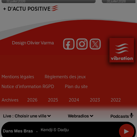
31 juillet 2026
31 juillet 2026
+ D'ACTU POSITIVE
Design
Olivier Varma
Mentions légales
Règlements des jeux
Notice d’information RGPD
Plan du site
Archives
2026
2025
2024
2023
2022
Live :
Choisir une ville
Webradios
Podcasts
Kendji & Dadju
Dans Mes Bras
-