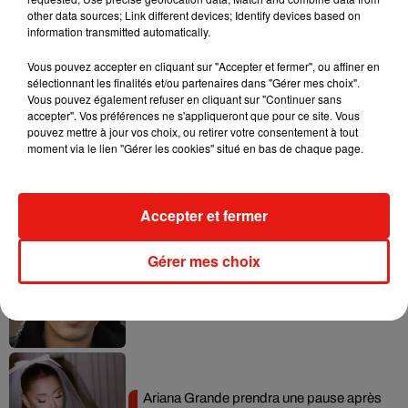
other data sources; Link different devices; Identify devices based on
information transmitted automatically.
Vous pouvez accepter en cliquant sur "Accepter et fermer", ou affiner en
sélectionnant les finalités et/ou partenaires dans "Gérer mes choix".
Musique
Vous pouvez également refuser en cliquant sur "Continuer sans
accepter". Vos préférences ne s'appliqueront que pour ce site. Vous
pouvez mettre à jour vos choix, ou retirer votre consentement à tout
moment via le lien "Gérer les cookies" situé en bas de chaque page.
Benny Blanco invite Selena Gomez et
Becky G sur son nouveau single
5 août 2026
Accepter et fermer
Gérer mes choix
Tiny Desk invite Charlie Puth pour une
live session solaire
4 août 2026
Ariana Grande prendra une pause après