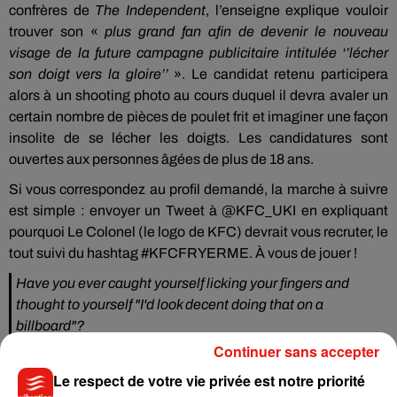
confrères de
The Independent
, l’enseigne explique vouloir
trouver son «
plus grand fan afin de devenir le nouveau
visage de la future campagne publicitaire intitulée ‘’lécher
son doigt vers la gloire’’
». Le candidat retenu participera
alors à un shooting photo au cours duquel il devra avaler un
certain nombre de pièces de poulet frit et imaginer une façon
insolite de se lécher les doigts. Les candidatures sont
ouvertes aux personnes âgées de plus de 18 ans.
Si vous correspondez au profil demandé, la marche à suivre
est simple : envoyer un Tweet à @KFC_UKI en expliquant
pourquoi Le Colonel (le logo de KFC) devrait vous recruter, le
tout suivi du hashtag #KFCFRYERME. À vous de jouer !
Have you ever caught yourself licking your fingers and
thought to yourself "I'd look decent doing that on a
billboard"?
Continuer sans accepter
Well friend, have we got a job opportunity for you. Tweet us
Le respect de votre vie privée est notre priorité
with
#kfcfryerme
one good reason why we should hire you