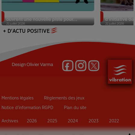
Alzheimer : des chercheurs japonais
Des marmottes
ouvrent une nouvelle piste pour...
d’initiative d
31 juillet 2026
31 juillet 2026
+ D'ACTU POSITIVE
Design
Olivier Varma
Mentions légales
Règlements des jeux
Notice d’information RGPD
Plan du site
Archives
2026
2025
2024
2023
2022