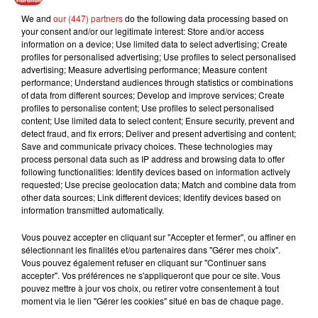
for to be our next finger lickin' model!
We and
our (447) partners
do the following data processing based on
pic.twitter.com/lJFKRJMgWZ
your consent and/or our legitimate interest: Store and/or access
information on a device; Use limited data to select advertising; Create
— KFC UK & Ireland (@KFC_UKI)
February 27, 2020
profiles for personalised advertising; Use profiles to select personalised
advertising; Measure advertising performance; Measure content
performance; Understand audiences through statistics or combinations
of data from different sources; Develop and improve services; Create
profiles to personalise content; Use profiles to select personalised
content; Use limited data to select content; Ensure security, prevent and
Musique
detect fraud, and fix errors; Deliver and present advertising and content;
Save and communicate privacy choices. These technologies may
process personal data such as IP address and browsing data to offer
following functionalities: Identify devices based on information actively
Benny Blanco invite Selena Gomez et
requested; Use precise geolocation data; Match and combine data from
Becky G sur son nouveau single
other data sources; Link different devices; Identify devices based on
5 août 2026
information transmitted automatically.
Vous pouvez accepter en cliquant sur "Accepter et fermer", ou affiner en
sélectionnant les finalités et/ou partenaires dans "Gérer mes choix".
Vous pouvez également refuser en cliquant sur "Continuer sans
Tiny Desk invite Charlie Puth pour une
accepter". Vos préférences ne s'appliqueront que pour ce site. Vous
live session solaire
pouvez mettre à jour vos choix, ou retirer votre consentement à tout
4 août 2026
moment via le lien "Gérer les cookies" situé en bas de chaque page.