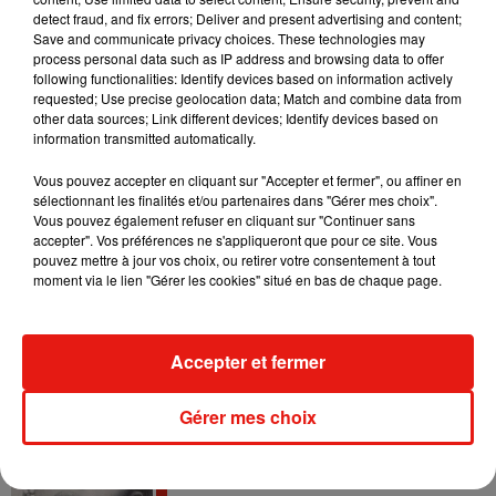
detect fraud, and fix errors; Deliver and present advertising and content;
Save and communicate privacy choices. These technologies may
Tiny Desk invite Charlie Puth pour une
process personal data such as IP address and browsing data to offer
live session solaire
4 août 2026
following functionalities: Identify devices based on information actively
requested; Use precise geolocation data; Match and combine data from
other data sources; Link different devices; Identify devices based on
information transmitted automatically.
Vous pouvez accepter en cliquant sur "Accepter et fermer", ou affiner en
Ariana Grande prendra une pause après
sélectionnant les finalités et/ou partenaires dans "Gérer mes choix".
sa tournée mondiale
Vous pouvez également refuser en cliquant sur "Continuer sans
4 août 2026
accepter". Vos préférences ne s'appliqueront que pour ce site. Vous
pouvez mettre à jour vos choix, ou retirer votre consentement à tout
moment via le lien "Gérer les cookies" situé en bas de chaque page.
Grand Corps Malade emmène Styleto
en road-trip dans son nouveau clip
Accepter et fermer
31 juillet 2026
Gérer mes choix
Ariana Grande se libère dans son nouvel