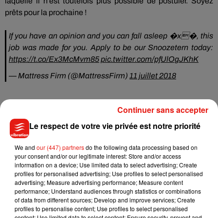
laquelle il n’est toutefois plus possible de postuler.
Soyez
prêts pour la prochaine !
If you have an opinion and you can fall asleep �x�, this
job was made for you. Apply to be our Snoozetern today:
https://t.co/Ex3McMvm85
pic.twitter.com/pfUlOgJKhK
— Mattress Firm (@MattressFirm)
11 juillet 2018
Continuer sans accepter
Le respect de votre vie privée est notre priorité
Musique
We and
our (447) partners
do the following data processing based on
your consent and/or our legitimate interest: Store and/or access
information on a device; Use limited data to select advertising; Create
Benny Blanco invite Selena Gomez et
profiles for personalised advertising; Use profiles to select personalised
Becky G sur son nouveau single
advertising; Measure advertising performance; Measure content
5 août 2026
performance; Understand audiences through statistics or combinations
of data from different sources; Develop and improve services; Create
profiles to personalise content; Use profiles to select personalised
content; Use limited data to select content; Ensure security, prevent and