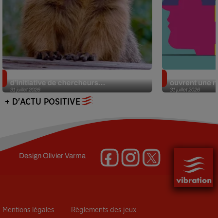
Des marmottes sur OnlyFans : la drôle
Alzheimer : d
d’initiative de chercheurs...
ouvrent une no
31 juillet 2026
31 juillet 2026
+ D'ACTU POSITIVE
Design
Olivier Varma
Mentions légales
Règlements des jeux