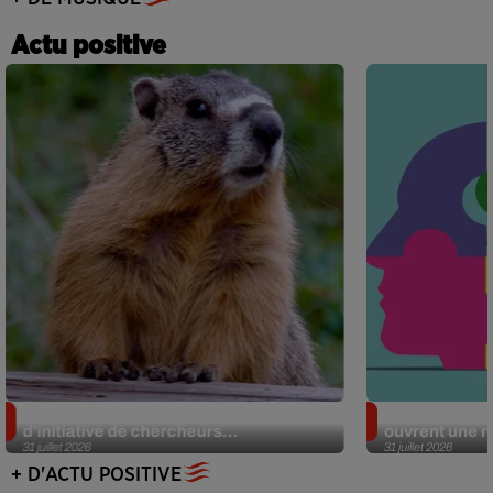
Actu positive
Des marmottes sur OnlyFans : la drôle
Alzheimer : d
d’initiative de chercheurs...
ouvrent une no
31 juillet 2026
31 juillet 2026
+ D'ACTU POSITIVE