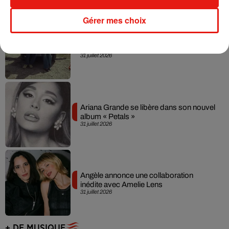
Gérer mes choix
Grand Corps Malade emmène Styleto
en road-trip dans son nouveau clip
31 juillet 2026
Ariana Grande se libère dans son nouvel
album « Petals »
31 juillet 2026
Angèle annonce une collaboration
inédite avec Amelie Lens
31 juillet 2026
+ DE MUSIQUE