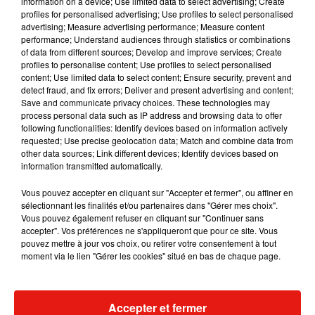
information on a device; Use limited data to select advertising; Create
profiles for personalised advertising; Use profiles to select personalised
advertising; Measure advertising performance; Measure content
Musique
performance; Understand audiences through statistics or combinations
of data from different sources; Develop and improve services; Create
profiles to personalise content; Use profiles to select personalised
content; Use limited data to select content; Ensure security, prevent and
Benny Blanco invite Selena Gomez et
detect fraud, and fix errors; Deliver and present advertising and content;
Becky G sur son nouveau single
Save and communicate privacy choices. These technologies may
5 août 2026
process personal data such as IP address and browsing data to offer
following functionalities: Identify devices based on information actively
requested; Use precise geolocation data; Match and combine data from
other data sources; Link different devices; Identify devices based on
information transmitted automatically.
Tiny Desk invite Charlie Puth pour une
Vous pouvez accepter en cliquant sur "Accepter et fermer", ou affiner en
live session solaire
sélectionnant les finalités et/ou partenaires dans "Gérer mes choix".
4 août 2026
Vous pouvez également refuser en cliquant sur "Continuer sans
accepter". Vos préférences ne s'appliqueront que pour ce site. Vous
pouvez mettre à jour vos choix, ou retirer votre consentement à tout
moment via le lien "Gérer les cookies" situé en bas de chaque page.
Ariana Grande prendra une pause après
sa tournée mondiale
4 août 2026
Accepter et fermer