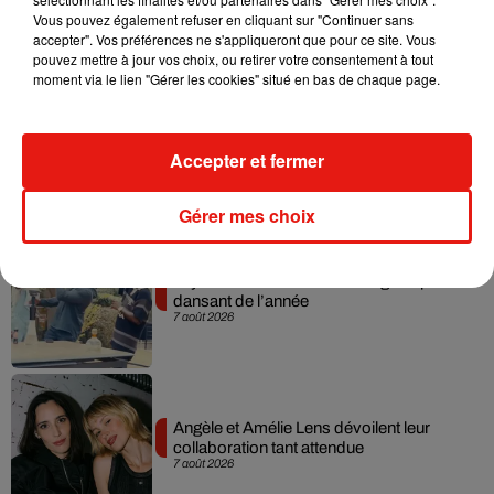
dans son nouveau clip
Vous pouvez également refuser en cliquant sur "Continuer sans
7 août 2026
accepter". Vos préférences ne s'appliqueront que pour ce site. Vous
pouvez mettre à jour vos choix, ou retirer votre consentement à tout
moment via le lien "Gérer les cookies" situé en bas de chaque page.
Madonna sort enfin le remix de « Love
Sensation » avec Kylie Minogue
Accepter et fermer
7 août 2026
Gérer mes choix
Tayc et Didi B dévoilent le single le plus
dansant de l’année
7 août 2026
Angèle et Amélie Lens dévoilent leur
collaboration tant attendue
7 août 2026