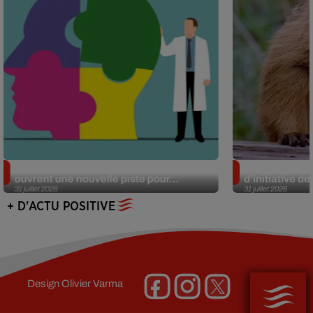
Alzheimer : des chercheurs japonais
Des marmottes
ouvrent une nouvelle piste pour...
d’initiative d
31 juillet 2026
31 juillet 2026
+ D'ACTU POSITIVE
Design
Olivier Varma