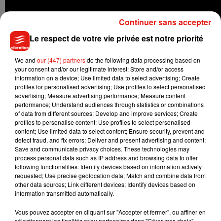
Continuer sans accepter
Le respect de votre vie privée est notre priorité
We and
our (447) partners
do the following data processing based on
your consent and/or our legitimate interest: Store and/or access
information on a device; Use limited data to select advertising; Create
profiles for personalised advertising; Use profiles to select personalised
advertising; Measure advertising performance; Measure content
performance; Understand audiences through statistics or combinations
of data from different sources; Develop and improve services; Create
profiles to personalise content; Use profiles to select personalised
content; Use limited data to select content; Ensure security, prevent and
detect fraud, and fix errors; Deliver and present advertising and content;
Save and communicate privacy choices. These technologies may
process personal data such as IP address and browsing data to offer
following functionalities: Identify devices based on information actively
requested; Use precise geolocation data; Match and combine data from
Musique
other data sources; Link different devices; Identify devices based on
information transmitted automatically.
Vous pouvez accepter en cliquant sur "Accepter et fermer", ou affiner en
Julien Lieb s’essaye à la vie de chatelain
sélectionnant les finalités et/ou partenaires dans "Gérer mes choix".