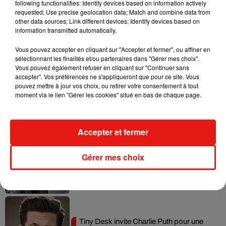
following functionalities: Identify devices based on information actively
requested; Use precise geolocation data; Match and combine data from
Tayc et Didi B dévoilent le single le plus
other data sources; Link different devices; Identify devices based on
dansant de l’année
information transmitted automatically.
7 août 2026
Vous pouvez accepter en cliquant sur "Accepter et fermer", ou affiner en
sélectionnant les finalités et/ou partenaires dans "Gérer mes choix".
Vous pouvez également refuser en cliquant sur "Continuer sans
accepter". Vos préférences ne s'appliqueront que pour ce site. Vous
pouvez mettre à jour vos choix, ou retirer votre consentement à tout
Angèle et Amélie Lens dévoilent leur
moment via le lien "Gérer les cookies" situé en bas de chaque page.
collaboration tant attendue
7 août 2026
Accepter et fermer
Benny Blanco invite Selena Gomez et
Gérer mes choix
Becky G sur son nouveau single
5 août 2026
Tiny Desk invite Charlie Puth pour une