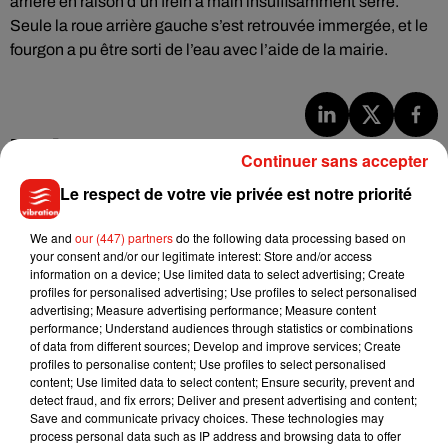
arrière en raison d’un frein à main insuffisamment serré.
Seule la roue arrière gauche s’est retrouvée immergée, et le
fourgon a pu être sorti de l’eau avec l’aide de la mairie.
Musique
Continuer sans accepter
Le respect de votre vie privée est notre priorité
Julien Lieb s’essaye à la vie de chatelain
We and
our (447) partners
do the following data processing based on
dans son nouveau clip
7 août 2026
your consent and/or our legitimate interest: Store and/or access
information on a device; Use limited data to select advertising; Create
profiles for personalised advertising; Use profiles to select personalised
advertising; Measure advertising performance; Measure content
performance; Understand audiences through statistics or combinations
of data from different sources; Develop and improve services; Create
Madonna sort enfin le remix de « Love
profiles to personalise content; Use profiles to select personalised
Sensation » avec Kylie Minogue
content; Use limited data to select content; Ensure security, prevent and
7 août 2026
detect fraud, and fix errors; Deliver and present advertising and content;
Save and communicate privacy choices. These technologies may
process personal data such as IP address and browsing data to offer