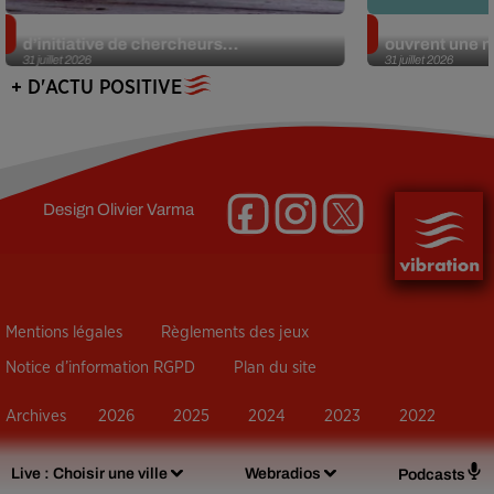
Des marmottes sur OnlyFans : la drôle
Alzheimer : d
d’initiative de chercheurs...
ouvrent une no
31 juillet 2026
31 juillet 2026
+ D'ACTU POSITIVE
Design
Olivier Varma
Mentions légales
Règlements des jeux
Notice d’information RGPD
Plan du site
Archives
2026
2025
2024
2023
2022
Live :
Choisir une ville
Webradios
Podcasts