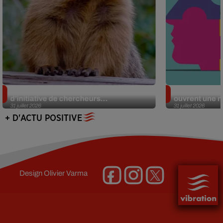
Des marmottes sur OnlyFans : la drôle
Alzheimer : d
d’initiative de chercheurs...
ouvrent une no
31 juillet 2026
31 juillet 2026
+ D'ACTU POSITIVE
Design
Olivier Varma