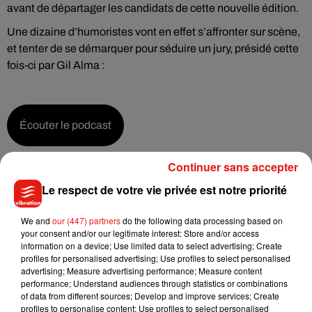
avant de départager les candidats de cette nouvelle édition.
Une dizaine d’humoristes vont en effet s’affronter sur scène,
et tenter de se démarquer pour séduire un jury, présidé cette
fois-ci par Gil Alma :
Écouter le podcast
Continuer sans accepter
ème
Pour assister à la 4
édition du tremplin Rir O Centre, plus
Le respect de votre vie privée est notre priorité
d’informations
sur le site de La Passerelle.
We and
our (447) partners
do the following data processing based on
your consent and/or our legitimate interest: Store and/or access
information on a device; Use limited data to select advertising; Create
profiles for personalised advertising; Use profiles to select personalised
advertising; Measure advertising performance; Measure content
performance; Understand audiences through statistics or combinations
of data from different sources; Develop and improve services; Create
profiles to personalise content; Use profiles to select personalised