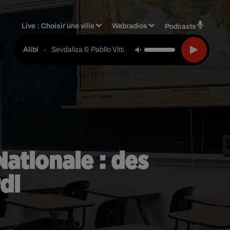
Live :
Choisir une ville
Webradios
Podcasts
-
Sevdaliza & Pabllo Vittar & Yseult
Alibi
ationale : des
di