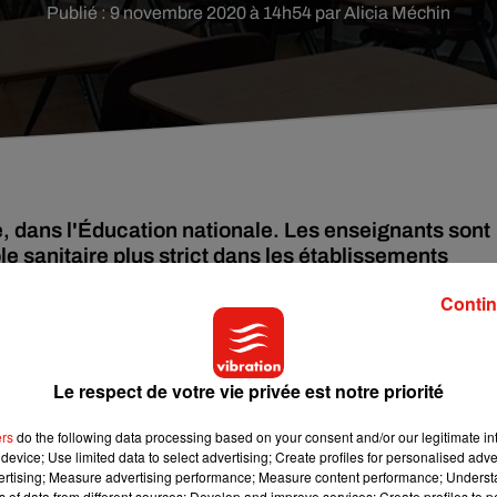
Publié : 9 novembre 2020 à 14h54 par Alicia Méchin
 dans l'Éducation nationale. Les enseignants sont
e sanitaire plus strict dans les établissements
es en région.
Contin
fisantes. Jeudi dernier, Jean-Michel Blanquer annonçait un
s scolaires pour freiner l’épidémie de Covid 19, invitant les
Le respect de votre vie privée est notre priorité
ier l’accueil en demi-groupes ou par niveau. Des mesures jugées
ers
do the following data processing based on your consent and/or our legitimate int
device; Use limited data to select advertising; Create profiles for personalised adver
C, SUD Education, SNCL-FAEN dénonce les conditions sanitair
vertising; Measure advertising performance; Measure content performance; Unders
eté. Les syndicats regrettent en effet un protocole sanitaire flou
ns of data from different sources; Develop and improve services; Create profiles to 