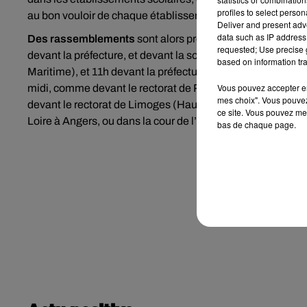
profiles to select person
au bon vouloir de chaque établissement.
Deliver and present adv
data such as IP address 
Des rassemblements
sont alors programmés en région, c
requested; Use precise g
devant la préfecture, et devant la sous-préfecture à Sens 
based on information tra
Maritime), et 11h devant la préfecture au Mans (Sarthe).
D
Vous pouvez accepter en 
midi, comme devant le rectorat de Poitiers (Vienne) à 13
mes choix". Vous pouvez
devant le rectorat de Limoges (Haute-Vienne). Ou encore 
ce site. Vous pouvez met
Loire à Angers, ou dans la cour de l’inspection académiqu
bas de chaque page.