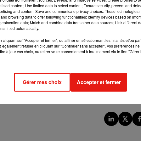
alised content; Use limited data to select content; Ensure security, prevent and detect
ertising and content; Save and communicate privacy choices. These technologies
and browsing data to offer following functionalities: Identify devices based on infor
e mardi 10 novembre. Notamment à Tours (Indre-et-Loire), à 10
eolocation data; Match and combine data from other data sources; Link different de
(Yonne), 10h30 devant le palais de justice de Saintes (Charente-
nsmitted automatically.
es manifestations sont également programmées dans l’après-
cliquant sur "Accepter et fermer", ou affiner en sélectionnant les finalités et/ou pa
h, 14h place de Verdun à La Rochelle (Charente-Maritime) ou
 également refuser en cliquant sur "Continuer sans accepter". Vos préférences ne 
à 14h devant les bureaux de l’inspection académique du Maine-
tre à jour vos choix, ou retirer votre consentement à tout moment via le lien "Gérer 
e à Auxerre (Yonne).
Gérer mes choix
Accepter et fermer