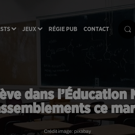
STS
JEUX
RÉGIE PUB
CONTACT
ève dans l’Éducation N
assemblements ce mar
Crédit image:
pixabay