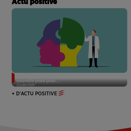
Actu positive
Alzheimer : des chercheurs japonais ouvrent une
nouvelle piste pour...
31 juillet 2026
+ D'ACTU POSITIVE