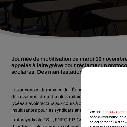
Journée de mobilisation ce mardi 10 novembre,
appelés à faire grève pour réclamer un protocol
scolaires. Des manifestations sont programmé
Les annonces du ministre de l’Éducation n’étaient pas suf
durcissement du protocole sanitaire dans les établissement
lycées à avoir recours aux cours à distance, ou à privilég
insuffisantes pour les syndicats enseignants.
We and
our (447) partn
access information on a 
L'intersyndicale FSU, FNEC-FP, CGT Educ’action, SNAL
select personalised ad
dans les établissements scolaires, et appelle à plus de ferm
statistics or combinatio