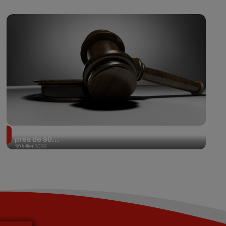
Il achète une veste 3 dollars en friperie et la revend
près de 90...
30 juillet 2026