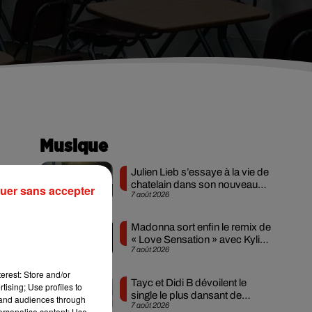
Musique
Julien Lieb s’essaye à la vie de
chatelain dans son nouveau
uer sans accepter
7 août 2026
clip
Madonna sort enfin le remix de
« Love Sensation » avec Kylie
7 août 2026
Minogue
erest: Store and/or
Tayc et Didi B dévoilent le
tising; Use profiles to
es
single le plus dansant de
tand audiences through
7 août 2026
l’année
,
personalise content; Use