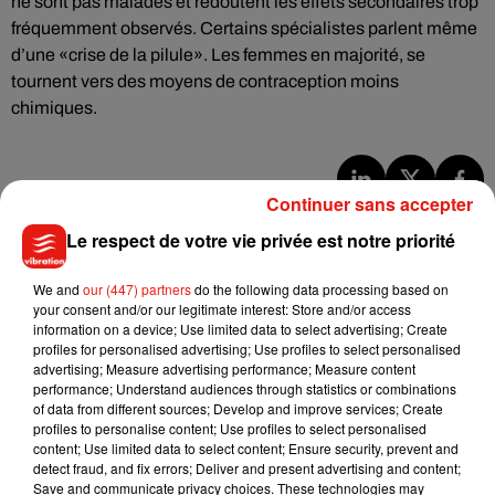
ne sont pas malades et redoutent les effets secondaires trop
fréquemment observés. Certains spécialistes parlent même
d’une «crise de la pilule». Les femmes en majorité, se
tournent vers des moyens de contraception moins
chimiques.
Continuer sans accepter
Musique
Le respect de votre vie privée est notre priorité
We and
our (447) partners
do the following data processing based on
Julien Lieb s’essaye à la vie de chatelain
your consent and/or our legitimate interest: Store and/or access
dans son nouveau clip
information on a device; Use limited data to select advertising; Create
7 août 2026
profiles for personalised advertising; Use profiles to select personalised
advertising; Measure advertising performance; Measure content
performance; Understand audiences through statistics or combinations
of data from different sources; Develop and improve services; Create
profiles to personalise content; Use profiles to select personalised
Madonna sort enfin le remix de « Love
content; Use limited data to select content; Ensure security, prevent and
Sensation » avec Kylie Minogue
detect fraud, and fix errors; Deliver and present advertising and content;
7 août 2026
Save and communicate privacy choices. These technologies may