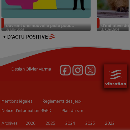
Alzheimer : des chercheurs japonais
Des marmottes
ouvrent une nouvelle piste pour...
d’initiative d
31 juillet 2026
31 juillet 2026
+ D'ACTU POSITIVE
Design
Olivier Varma
Mentions légales
Règlements des jeux
Notice d’information RGPD
Plan du site
Archives
2026
2025
2024
2023
2022