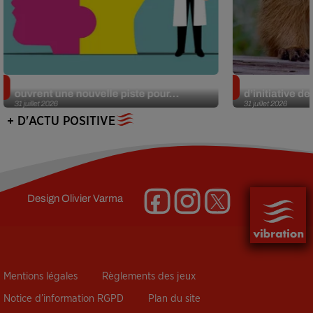
Alzheimer : des chercheurs japonais
Des marmottes
ouvrent une nouvelle piste pour...
d’initiative d
31 juillet 2026
31 juillet 2026
+ D'ACTU POSITIVE
Design
Olivier Varma
Mentions légales
Règlements des jeux
Notice d’information RGPD
Plan du site