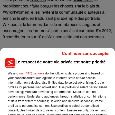
mobilisent pour faire bouger les choses. Par le biais du
#Wiki4Women, elles invitent la communauté d’auteurs à
enrichir le site, en traduisant par exemple des portraits
Wikipédia de femmes dans de nombreuses langues et
encouragent les femmes à participer à cet exercice. En 2012,
9 contributeurs sur 10 de Wikipédia étaient des hommes.
Continuer sans accepter
Le respect de votre vie privée est notre priorité
Musique
We and
our (447) partners
do the following data processing based on
your consent and/or our legitimate interest: Store and/or access
Julien Lieb s’essaye à la vie de chatelain
information on a device; Use limited data to select advertising; Create
dans son nouveau clip
profiles for personalised advertising; Use profiles to select personalised
7 août 2026
advertising; Measure advertising performance; Measure content
performance; Understand audiences through statistics or combinations
of data from different sources; Develop and improve services; Create
profiles to personalise content; Use profiles to select personalised
content; Use limited data to select content; Ensure security, prevent and
detect fraud, and fix errors; Deliver and present advertising and content;
Madonna sort enfin le remix de « Love