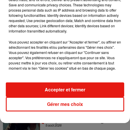
Save and communicate privacy choices. These technologies may
Sensation » avec Kylie Minogue
7 août 2026
process personal data such as IP address and browsing data to offer
following functionalities: Identify devices based on information actively
requested; Use precise geolocation data; Match and combine data from
other data sources; Link different devices; Identify devices based on
information transmitted automatically.
Tayc et Didi B dévoilent le single le plus
Vous pouvez accepter en cliquant sur "Accepter et fermer", ou affiner en
dansant de l’année
sélectionnant les finalités et/ou partenaires dans "Gérer mes choix".
7 août 2026
Vous pouvez également refuser en cliquant sur "Continuer sans
accepter". Vos préférences ne s'appliqueront que pour ce site. Vous
pouvez mettre à jour vos choix, ou retirer votre consentement à tout
moment via le lien "Gérer les cookies" situé en bas de chaque page.
Angèle et Amélie Lens dévoilent leur
collaboration tant attendue
7 août 2026
Accepter et fermer
Gérer mes choix
Benny Blanco invite Selena Gomez et
Becky G sur son nouveau single
5 août 2026