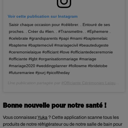
Voir cette publication sur Instagram
Saisir chaque occasion pour #célébrer. . Entouré de ses
proches. . Créer du #lien. . #Transmettre. . #Ephemere .
#celebrate #grandsparents #papi #mami #baptemelaic
#bapteme #baptemecivil #mariagecivil #beautedugeste
#ceremonielaique #officiant #love #officiantedeceremonie
#officiante #lgbt #organisationmariage #mariage
#mariage2020 #weddingplanner #followme #bridetobe
#futuremariee #jourj #picoftheday
Une publication partagée par
#Officiante Cérémonies Laïques
(@b
Bonne nouvelle pour notre santé !
Vous connaissez
Yuka
? Cette application scanne tous les
produits de notre réfrigérateur ou de notre salle de bain pour