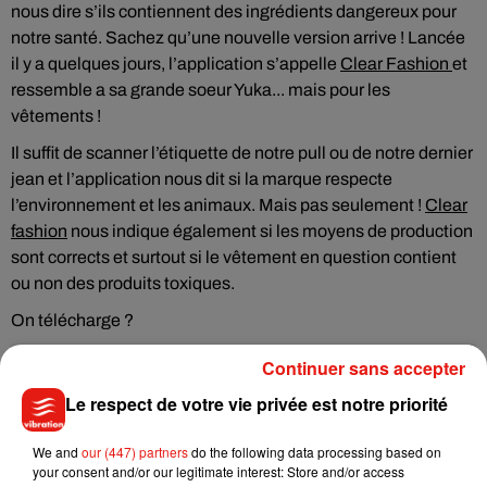
nous dire s’ils contiennent des ingrédients dangereux pour
notre santé. Sachez qu’une nouvelle version arrive ! Lancée
il y a quelques jours, l’application s’appelle
Clear Fashion
et
ressemble a sa grande soeur Yuka... mais pour les
vêtements !
Il suffit de scanner l’étiquette de notre pull ou de notre dernier
jean et l’application nous dit si la marque respecte
l’environnement et les animaux. Mais pas seulement !
Clear
fashion
nous indique également si les moyens de production
sont corrects et surtout si le vêtement en question contient
ou non des produits toxiques.
On télécharge ?
Continuer sans accepter
Le respect de votre vie privée est notre priorité
We and
our (447) partners
do the following data processing based on
your consent and/or our legitimate interest: Store and/or access