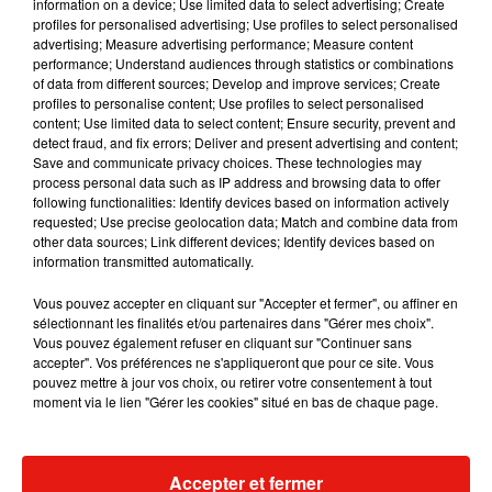
information on a device; Use limited data to select advertising; Create
profiles for personalised advertising; Use profiles to select personalised
advertising; Measure advertising performance; Measure content
performance; Understand audiences through statistics or combinations
of data from different sources; Develop and improve services; Create
profiles to personalise content; Use profiles to select personalised
content; Use limited data to select content; Ensure security, prevent and
detect fraud, and fix errors; Deliver and present advertising and content;
Save and communicate privacy choices. These technologies may
Voir cette publication sur Instagram
process personal data such as IP address and browsing data to offer
Le savais-tu ?⠬ L'équivalent d’une benne de vêtement est
following functionalities: Identify devices based on information actively
requested; Use precise geolocation data; Match and combine data from
jeté toutes les secondes dans le monde �xܮ ⠬ ⠬ Le
other data sources; Link different devices; Identify devices based on
gaspillage vestimentaire est un vrai fléau pour
information transmitted automatically.
l'environnement, les humains et les animaux �xR�
Vous pouvez accepter en cliquant sur "Accepter et fermer", ou affiner en
�xÈxÈ⠬ Un ménage jette en moyen 9 kg de vêtement
sélectionnant les finalités et/ou partenaires dans "Gérer mes choix".
tous les ans, mais le vrai problème est le suivant : 80 % des
Vous pouvez également refuser en cliquant sur "Continuer sans
vêtements sont jetés dans des poubelles qui finissent dans
accepter". Vos préférences ne s'appliqueront que pour ce site. Vous
pouvez mettre à jour vos choix, ou retirer votre consentement à tout
les décharges ou les usines d'incinération. ⠬ Seul 20 % des
moment via le lien "Gérer les cookies" situé en bas de chaque page.
vêtements sont collectés: 50 % sont par la suite recyclés, 40
% sont réutilisés et 10 % jetés �xܮ⠬ ⠬ 70 % de notre garde-
robe n'est jamais porté, il est temps de remédier à cela !⠬ ⠬
Accepter et fermer
Commence par donner tes vêtements inutilisés à Emmaüs,