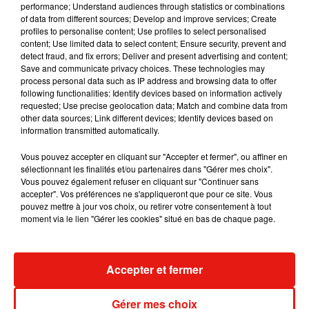
-
Rassemblement régional devant le Rectorat à Dijon à
performance; Understand audiences through statistics or combinations
of data from different sources; Develop and improve services; Create
12h30
profiles to personalise content; Use profiles to select personalised
Pays de la Loire :
content; Use limited data to select content; Ensure security, prevent and
detect fraud, and fix errors; Deliver and present advertising and content;
Save and communicate privacy choices. These technologies may
Maine-et-Loire :
process personal data such as IP address and browsing data to offer
AG de grévistes – Bourse du Travail (salle Pelloutier) à 10h, à
following functionalities: Identify devices based on information actively
requested; Use precise geolocation data; Match and combine data from
Angers et manifestation au Jardin du Mail à 14h
other data sources; Link different devices; Identify devices based on
information transmitted automatically.
Sarthe :
Au Mans
: assemblée générale à la Maison du citoyen à
Vous pouvez accepter en cliquant sur "Accepter et fermer", ou affiner en
sélectionnant les finalités et/ou partenaires dans "Gérer mes choix".
13h30, manifestation place de la République à 15h, et
Vous pouvez également refuser en cliquant sur "Continuer sans
rassemblement devant l’inspection académique à 17h
accepter". Vos préférences ne s'appliqueront que pour ce site. Vous
pouvez mettre à jour vos choix, ou retirer votre consentement à tout
La Flèche
: Rassemblement place Henri IV à 18h
moment via le lien "Gérer les cookies" situé en bas de chaque page.
Accepter et fermer
Musique
Gérer mes choix