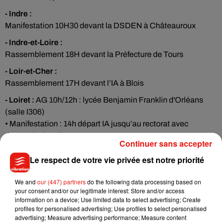
- Indre :
Manifestation 10H30 devant la DSDEN à Châteauroux
- Indre-et-Loire :
Rassemblement 18H devant la Préfecture de Tours
- Loir-et-Cher :
Rassemblement 17H devant l’IA à Blois
- Loiret :
AG 10h/12h : lycée Benjamin Franklin d'Orléans
(salle I306)
• Manifestation : 14h départ IA jusqu’au rectorat avec
demande d’audience
Continuer sans accepter
A Montargis :
Le respect de votre vie privée est notre priorité
• AG : 10/12h : maison des associations de Châlette (salle
Kister)
We and
our (447) partners
do the following data processing based on
• Manifestation : 14h départ Place du Pâtis à Montargis
your consent and/or our legitimate interest: Store and/or access
information on a device; Use limited data to select advertising; Create
Bourgogne-Franche Comté :
profiles for personalised advertising; Use profiles to select personalised
advertising; Measure advertising performance; Measure content