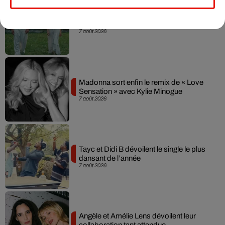
Julien Lieb s’essaye à la vie de chatelain
dans son nouveau clip
7 août 2026
Madonna sort enfin le remix de « Love
Sensation » avec Kylie Minogue
7 août 2026
Tayc et Didi B dévoilent le single le plus
dansant de l’année
7 août 2026
Angèle et Amélie Lens dévoilent leur