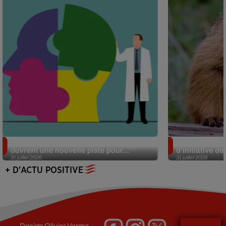
Alzheimer : des chercheurs japonais
Des marmottes
ouvrent une nouvelle piste pour...
d’initiative d
31 juillet 2026
31 juillet 2026
+ D'ACTU POSITIVE
Design
Olivier Varma