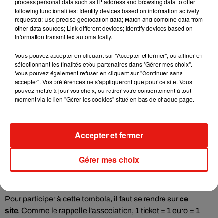
process personal data such as IP address and browsing data to offer
following functionalities: Identify devices based on information actively
requested; Use precise geolocation data; Match and combine data from
other data sources; Link different devices; Identify devices based on
information transmitted automatically.
Vous pouvez accepter en cliquant sur "Accepter et fermer", ou affiner en
sélectionnant les finalités et/ou partenaires dans "Gérer mes choix".
Vous pouvez également refuser en cliquant sur "Continuer sans
accepter". Vos préférences ne s'appliqueront que pour ce site. Vous
pouvez mettre à jour vos choix, ou retirer votre consentement à tout
moment via le lien "Gérer les cookies" situé en bas de chaque page.
Accepter et fermer
Voir cette publication sur Instagram
Gérer mes choix
Une publication partagée par Julien Doré Øfficiel (@jdoreofficiel)
Pour participer à cette tombola, il faut se rendre sur
ce
site
.
Comme le rappelle l'association, 1 ticket = 1 euro = 1