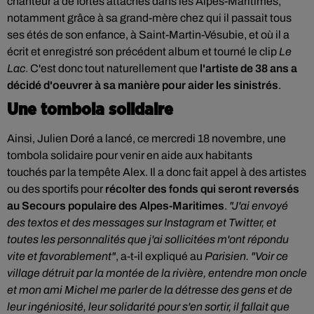
chanteur a de fortes attaches dans les Alpes-Maritimes,
notamment grâce à sa grand-mère chez qui il passait tous
ses étés de son enfance, à Saint-Martin-Vésubie, et où il a
écrit et enregistré son précédent album et tourné le clip
Le
Lac
. C'est donc tout naturellement que
l'artiste de 38 ans a
décidé d'oeuvrer à sa manière pour aider les sinistrés
.
Une tombola solidaire
Ainsi, Julien Doré a
lancé, ce mercredi 18 novembre, une
tombola solidaire pour venir en aide aux habitants
touchés
par la tempête Alex
.
Il a donc fait appel à des artistes
ou des sportifs pour
récolter des fonds qui seront reversés
au Secours populaire des Alpes-Maritimes
.
"J'ai envoyé
des textos et des messages sur Instagram et Twitter, et
toutes les personnalités que j'ai sollicitées m'ont répondu
vite et favorablement"
, a-t-il expliqué au
Parisien. "
Voir ce
village détruit par la montée de la rivière, entendre mon oncle
et mon ami Michel me parler de la détresse des gens et de
leur ingéniosité, leur solidarité pour s'en sortir, il fallait que