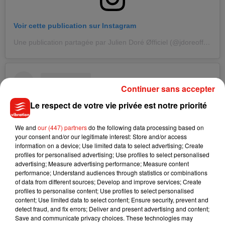
Voir cette publication sur Instagram
Une publication partagée par Julien Doré Øfficiel (@jdoreofficiel)
Continuer sans accepter
Le respect de votre vie privée est notre priorité
We and
our (447) partners
do the following data processing based on
your consent and/or our legitimate interest: Store and/or access
information on a device; Use limited data to select advertising; Create
profiles for personalised advertising; Use profiles to select personalised
advertising; Measure advertising performance; Measure content
performance; Understand audiences through statistics or combinations
of data from different sources; Develop and improve services; Create
profiles to personalise content; Use profiles to select personalised
content; Use limited data to select content; Ensure security, prevent and
Voir cette publication sur Instagram
detect fraud, and fix errors; Deliver and present advertising and content;
Save and communicate privacy choices. These technologies may
Une publication partagée par Julien Doré Øfficiel (@jdoreofficiel)