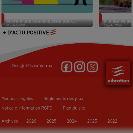
Alzheimer : des chercheurs japonais
Des marmottes
ouvrent une nouvelle piste pour...
d’initiative d
31 juillet 2026
31 juillet 2026
+ D'ACTU POSITIVE
Design
Olivier Varma
Mentions légales
Règlements des jeux
Notice d’information RGPD
Plan du site
Archives
2026
2025
2024
2023
2022