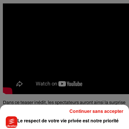
Dans ce teaser inédit, les spectateurs auront ainsi la surprise
de découvrir
Danny DeVito et Danny Glover qui rejoignent le
Continuer sans accepter
casting pour jouer des grands-pères très étonnants. Si le
Le respect de votre vie privée est notre priorité
second volet, "
Jumanji : Bienvenue dans la jungle",
avait