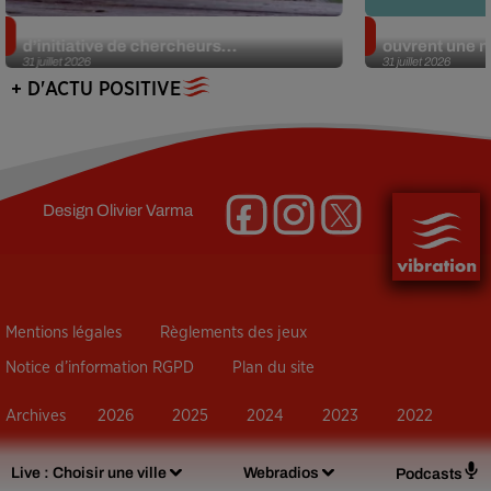
Des marmottes sur OnlyFans : la drôle
Alzheimer : d
d’initiative de chercheurs...
ouvrent une no
31 juillet 2026
31 juillet 2026
+ D'ACTU POSITIVE
Design
Olivier Varma
Mentions légales
Règlements des jeux
Notice d’information RGPD
Plan du site
Archives
2026
2025
2024
2023
2022
Live :
Choisir une ville
Webradios
Podcasts