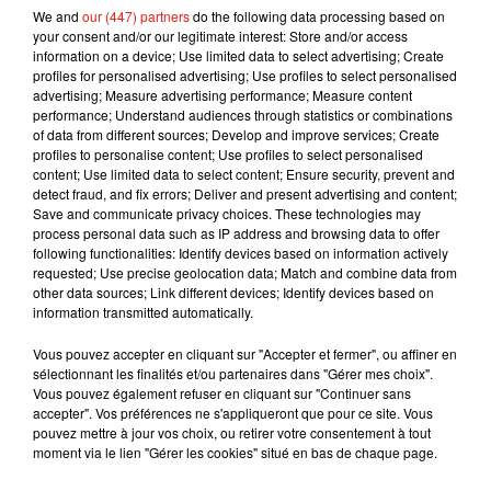
engendré 962 millions de dollars au box-office mondial en
We and
our (447) partners
do the following data processing based on
devenant le cinquième succès international de l'année 2017,
your consent and/or our legitimate interest: Store and/or access
information on a device; Use limited data to select advertising; Create
nul doute que ce troisième opus ait autant de succès.
profiles for personalised advertising; Use profiles to select personalised
advertising; Measure advertising performance; Measure content
performance; Understand audiences through statistics or combinations
of data from different sources; Develop and improve services; Create
profiles to personalise content; Use profiles to select personalised
Musique
content; Use limited data to select content; Ensure security, prevent and
detect fraud, and fix errors; Deliver and present advertising and content;
Save and communicate privacy choices. These technologies may
process personal data such as IP address and browsing data to offer
Julien Lieb s’essaye à la vie de chatelain
following functionalities: Identify devices based on information actively
dans son nouveau clip
requested; Use precise geolocation data; Match and combine data from
7 août 2026
other data sources; Link different devices; Identify devices based on
information transmitted automatically.
Vous pouvez accepter en cliquant sur "Accepter et fermer", ou affiner en
sélectionnant les finalités et/ou partenaires dans "Gérer mes choix".
Madonna sort enfin le remix de « Love
Vous pouvez également refuser en cliquant sur "Continuer sans
Sensation » avec Kylie Minogue
accepter". Vos préférences ne s'appliqueront que pour ce site. Vous
7 août 2026
pouvez mettre à jour vos choix, ou retirer votre consentement à tout
moment via le lien "Gérer les cookies" situé en bas de chaque page.