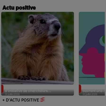
Actu positive
Des marmottes sur OnlyFans : la drôle
Alzheimer : d
d’initiative de chercheurs...
ouvrent une no
31 juillet 2026
31 juillet 2026
+ D'ACTU POSITIVE