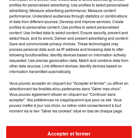
profiles for personalised advertising; Use profiles to select personalised
advertising; Measure advertising performance; Measure content
Musique
performance; Understand audiences through statistics or combinations
of data from different sources; Develop and improve services; Create
profiles to personalise content; Use profiles to select personalised
content; Use limited data to select content; Ensure security, prevent and
Benny Blanco invite Selena Gomez et
detect fraud, and fix errors; Deliver and present advertising and content;
Becky G sur son nouveau single
Save and communicate privacy choices. These technologies may
5 août 2026
process personal data such as IP address and browsing data to offer
following functionalities: Identify devices based on information actively
requested; Use precise geolocation data; Match and combine data from
other data sources; Link different devices; Identify devices based on
information transmitted automatically.
Tiny Desk invite Charlie Puth pour une
live session solaire
Vous pouvez accepter en cliquant sur "Accepter et fermer", ou affiner en
4 août 2026
sélectionnant les finalités et/ou partenaires dans "Gérer mes choix".
Vous pouvez également refuser en cliquant sur "Continuer sans
accepter". Vos préférences ne s'appliqueront que pour ce site. Vous
pouvez mettre à jour vos choix, ou retirer votre consentement à tout
moment via le lien "Gérer les cookies" situé en bas de chaque page.
Ariana Grande prendra une pause après
sa tournée mondiale
4 août 2026
Accepter et fermer