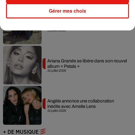
Gérer mes choix
Grand Corps Malade emmène Styleto
en road-trip dans son nouveau clip
31 juillet 2026
Ariana Grande se libère dans son nouvel
album « Petals »
31 juillet 2026
Angèle annonce une collaboration
inédite avec Amelie Lens
31 juillet 2026
+ DE MUSIQUE