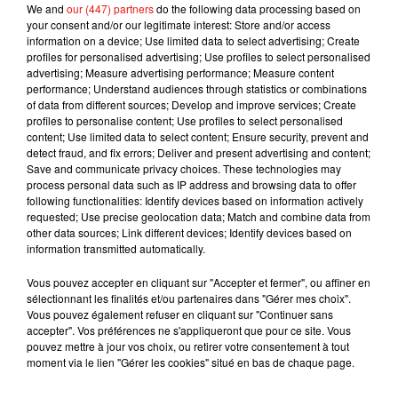
We and
our (447) partners
do the following data processing based on
your consent and/or our legitimate interest: Store and/or access
information on a device; Use limited data to select advertising; Create
profiles for personalised advertising; Use profiles to select personalised
advertising; Measure advertising performance; Measure content
performance; Understand audiences through statistics or combinations
of data from different sources; Develop and improve services; Create
profiles to personalise content; Use profiles to select personalised
Musique
content; Use limited data to select content; Ensure security, prevent and
detect fraud, and fix errors; Deliver and present advertising and content;
Save and communicate privacy choices. These technologies may
process personal data such as IP address and browsing data to offer
Julien Lieb s’essaye à la vie de chatelain
following functionalities: Identify devices based on information actively
dans son nouveau clip
requested; Use precise geolocation data; Match and combine data from
7 août 2026
other data sources; Link different devices; Identify devices based on
information transmitted automatically.
Vous pouvez accepter en cliquant sur "Accepter et fermer", ou affiner en
sélectionnant les finalités et/ou partenaires dans "Gérer mes choix".
Madonna sort enfin le remix de « Love
Vous pouvez également refuser en cliquant sur "Continuer sans
Sensation » avec Kylie Minogue
accepter". Vos préférences ne s'appliqueront que pour ce site. Vous
7 août 2026
pouvez mettre à jour vos choix, ou retirer votre consentement à tout
moment via le lien "Gérer les cookies" situé en bas de chaque page.