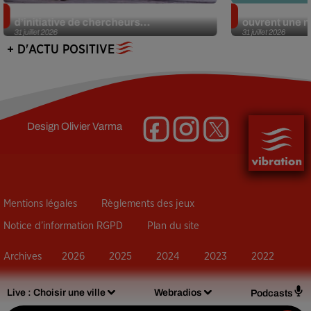
Des marmottes sur OnlyFans : la drôle
Alzheimer : d
d’initiative de chercheurs...
ouvrent une no
31 juillet 2026
31 juillet 2026
+ D'ACTU POSITIVE
Design
Olivier Varma
Mentions légales
Règlements des jeux
Notice d’information RGPD
Plan du site
Archives
2026
2025
2024
2023
2022
Live :
Choisir une ville
Webradios
Podcasts