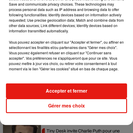
Save and communicate privacy choices. These technologies may
process personal data such as IP address and browsing data to offer
Si le principal intéressé n'a pas répondu à cette prédiction, il
following functionalities: Identify devices based on information actively
n'en fallait pas moins pour rendre fous les followers de Justin
requested; Use precise geolocation data; Match and combine data from
other data sources; Link different devices; Identify devices based on
Bieber. Pour rappel, le chanteur est marié avec le mannequin
information transmitted automatically.
Hailey Baldwin depuis septembre 2018. Le couple a déjà
évoqué son désir de devenir parents.
Vous pouvez accepter en cliquant sur "Accepter et fermer", ou affiner en
sélectionnant les finalités et/ou partenaires dans "Gérer mes choix".
Vous pouvez également refuser en cliquant sur "Continuer sans
accepter". Vos préférences ne s'appliqueront que pour ce site. Vous
pouvez mettre à jour vos choix, ou retirer votre consentement à tout
moment via le lien "Gérer les cookies" situé en bas de chaque page.
Musique
Accepter et fermer
Benny Blanco invite Selena Gomez et
Becky G sur son nouveau single
5 août 2026
Gérer mes choix
Tiny Desk invite Charlie Puth pour une