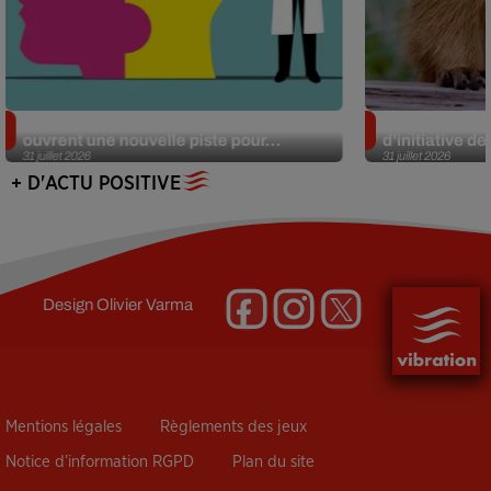
Alzheimer : des chercheurs japonais
Des marmottes
ouvrent une nouvelle piste pour...
d’initiative d
31 juillet 2026
31 juillet 2026
+ D'ACTU POSITIVE
Design
Olivier Varma
Mentions légales
Règlements des jeux
Notice d’information RGPD
Plan du site