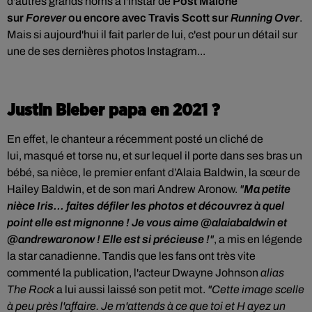
d'autres grands noms à l'instar de
Post Malone
sur
Forever
ou encore avec Travis Scott sur
Running Over
.
Mais si aujourd'hui il fait parler de lui, c'est pour un détail sur
une de ses dernières photos Instagram...
Justin Bieber papa en 2021 ?
En effet, le chanteur a récemment posté un cliché de
lui, masqué et torse nu, et sur lequel il porte dans ses bras un
bébé, sa nièce, le premier enfant d’Alaia Baldwin, la sœur de
Hailey Baldwin, et de son mari Andrew Aronow.
"
Ma petite
nièce Iris... faites défiler les photos et découvrez à quel
point elle est mignonne ! Je vous aime @alaiabaldwin et
@andrewaronow ! Elle est si précieuse !
"
, a mis en légende
la star canadienne. Tandis que les fans ont très vite
commenté la publication, l'acteur Dwayne Johnson
alias
The Rock
a lui aussi laissé son petit mot.
"Cette image scelle
à peu près l'affaire. Je m'attends à ce que toi et H ayez un