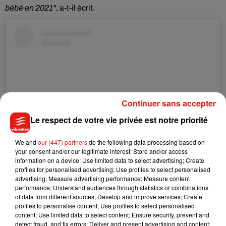
bébé en 2021"
, a-t-il écrit.
Continuer sans accepter
Le respect de votre vie privée est notre priorité
We and
our (447) partners
do the following data processing based on
your consent and/or our legitimate interest: Store and/or access
information on a device; Use limited data to select advertising; Create
Voir cette publication sur Instagram
profiles for personalised advertising; Use profiles to select personalised
My baby niece iris .. scroll through and whiteness the most
advertising; Measure advertising performance; Measure content
performance; Understand audiences through statistics or combinations
squishy cute gumdrop ever!! Love you @alaiabaldwin and
of data from different sources; Develop and improve services; Create
@andrewaronow ! She’s so precious!
profiles to personalise content; Use profiles to select personalised
content; Use limited data to select content; Ensure security, prevent and
Une publication partagée par
Justin Bieber
(@justinbieber) le
23 A
detect fraud, and fix errors; Deliver and present advertising and content;