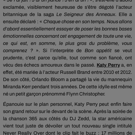
exclamée, visiblement heureuse de s’être dégoté l’acteur
britannique de la saga
Le Seigneur des Anneaux
. Elle a
ensuite déclaré : «
Chaque chose en son temps. Nous allons
d’abord essentiellement essayer de poser les bonnes bases
émotionnelles concernant cet engagement de toute une vie,
ce qui est, en somme, le plus gros du problème, vous
comprenez ?
». Si l’interprète de
Bon appétit
se veut
prudente, c’est parce qu’elle, tout comme son fiancé, ont
vécu des échecs amoureux dans le passé.
Katy Perry
a, en
effet, été mariée à l’acteur Russell Brand entre 2010 et 2012.
De son côté, Orlando Bloom a partagé la vie du mannequin
Miranda Kerr pendant trois années. De cette idylle est même
né un petit garçon prénommé Flynn Christopher.
Épanouie sur le plan personnel, Katy Perry peut enfin faire
son grand retour sur le devant de la scène. Après la soirée de
la chanson 365 aux côtés du DJ Zedd, la star américaine
vient tout juste de dévoiler un tout nouveau single intitulé
Never Really Over dont le clip fait le buzz : 17 millions de