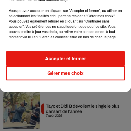
Musique
Vous pouvez accepter en cliquant sur "Accepter et fermer", ou affiner en
sélectionnant les finalités et/ou partenaires dans "Gérer mes choix".
Vous pouvez également refuser en cliquant sur "Continuer sans
accepter". Vos préférences ne s'appliqueront que pour ce site. Vous
Julien Lieb s’essaye à la vie de chatelain
pouvez mettre à jour vos choix, ou retirer votre consentement à tout
dans son nouveau clip
moment via le lien "Gérer les cookies" situé en bas de chaque page.
7 août 2026
Accepter et fermer
Madonna sort enfin le remix de « Love
Gérer mes choix
Sensation » avec Kylie Minogue
7 août 2026
Tayc et Didi B dévoilent le single le plus
dansant de l’année
7 août 2026