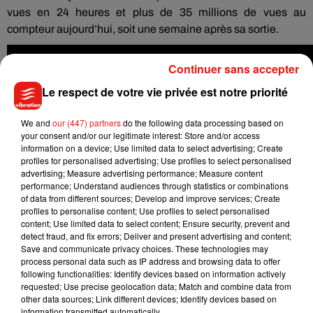
vues en 24 heures et plus de 35 millions de vues au
compteur aujourd’hui, soit une semaine après sa sortie.
Continuer sans accepter
Le respect de votre vie privée est notre priorité
We and
our (447) partners
do the following data processing based on
your consent and/or our legitimate interest: Store and/or access
information on a device; Use limited data to select advertising; Create
profiles for personalised advertising; Use profiles to select personalised
advertising; Measure advertising performance; Measure content
performance; Understand audiences through statistics or combinations
of data from different sources; Develop and improve services; Create
profiles to personalise content; Use profiles to select personalised
content; Use limited data to select content; Ensure security, prevent and
detect fraud, and fix errors; Deliver and present advertising and content;
Save and communicate privacy choices. These technologies may
process personal data such as IP address and browsing data to offer
following functionalities: Identify devices based on information actively
requested; Use precise geolocation data; Match and combine data from
other data sources; Link different devices; Identify devices based on
information transmitted automatically.