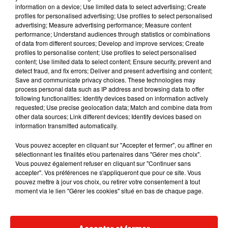
information on a device; Use limited data to select advertising; Create
Katy Perry attend-t-elle un bébé ?
profiles for personalised advertising; Use profiles to select personalised
advertising; Measure advertising performance; Measure content
Le 14 février dernier, Katy Perry a eu une belle surprise pour
performance; Understand audiences through statistics or combinations
of data from different sources; Develop and improve services; Create
la Saint-Valentin. Son compagnon, l’acteur Orlando Bloom,
profiles to personalise content; Use profiles to select personalised
l’a demandé en mariage avec une magnifique bague en
content; Use limited data to select content; Ensure security, prevent and
diamant estimée à cinq millions de dollars. Pour autant, cela
detect fraud, and fix errors; Deliver and present advertising and content;
Save and communicate privacy choices. These technologies may
ne veut pas dire que la star est déjà enceinte. Si la rumeur
process personal data such as IP address and browsing data to offer
persiste depuis plusieurs années déjà, l'Américaine a dû la
following functionalities: Identify devices based on information actively
démentir plusieurs fois en expliquant notamment
requested; Use precise geolocation data; Match and combine data from
other data sources; Link different devices; Identify devices based on
à
Hollyscoop
qu'elle aimait
"aller chez In-N-Out Burger et
information transmitted automatically.
Taco Bell"
pour justifier son petit ventre.
"J'aime encore
l'alcool, alors ce n'est pas pour tout de suite",
avait-elle alors
Vous pouvez accepter en cliquant sur "Accepter et fermer", ou affiner en
sélectionnant les finalités et/ou partenaires dans "Gérer mes choix".
déclaré. Plus récemment, lors du
festival
Jazz et Héritage
à
Vous pouvez également refuser en cliquant sur "Continuer sans
la Nouvelle-Orléans, la chanteuse s’est touchée le ventre en
accepter". Vos préférences ne s'appliqueront que pour ce site. Vous
déclarant : "
J’aime manger"
pour expliquer que son ventre
pouvez mettre à jour vos choix, ou retirer votre consentement à tout
moment via le lien "Gérer les cookies" situé en bas de chaque page.
arrondi n'était pas celui d'une femme enceinte. En somme,
Katy Perry est juste une femme normale qui aime se faire
plaisir avec la nourriture, et elle a bien raison !