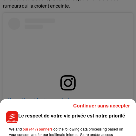
rumeurs qui la croient enceinte.
Voir cette publication sur Instagram
Continuer sans accepter
LDW but make it match �xÈxÈ‍'�️�xÈ #smalltalkvideo link
Le respect de votre vie privée est notre priorité
in bio
Une publication partagée par
KATY PERRY
(@katyperry) le
2 Sept
We and
our (447) partners
do the following data processing based on
your consent and/or our legitimate interest: Store and/or access