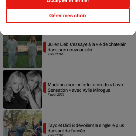
Accepter et fermer
Gérer mes choix
Musique
Julien Lieb s’essaye à la vie de chatelain
dans son nouveau clip
7 août 2026
Madonna sort enfin le remix de « Love
Sensation » avec Kylie Minogue
7 août 2026
Tayc et Didi B dévoilent le single le plus
dansant de l’année
7 août 2026