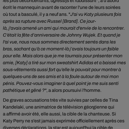
les plus déconcertants, agressifs et rabaissant"
, a d'abord
écrit le mannequin avant de raconter l'une de leurs soirées
où tout a basculé, il y a neuf ans. "
J'ai vu Katy plusieurs fois
après sa rupture avec Russel [Brand]. Ce jour-
là, j'avais amené un ami qui mourait d'envie de la rencontrer.
C’était la fête d’anniversaire de Johnny Wujek. Et quand je
l'ai vue, nous nous sommes directement serrés dans les
bras, sachant qu’à ce moment-là j’avais toujours un faible
pour elle. Mais alors que je me tournais pour présenter mon
amie, [Katy] a tiré sur mon sweatshirt Adidas et a baissé mes
sous-vêtements aussi fort qu’elle le pouvait pour montrer à
quelques-uns de ses amis et à la foule autour de moi mon
pénis. Pouvez-vous imaginer à quel point je me suis senti
pathétique et gêné ?"
, a alors poursuivi l'homme.
De graves accusations très vite suivies par celles de Tina
Kandelaki, une animatrice de télévision géorgienne qui
a affirmé avoir été, elle aussi, la cible de la chanteuse. Si
Katy Perry ne s'est jamais exprimée officiellement après ces
diverses déclarations, la star est aujourd'hui la cible de