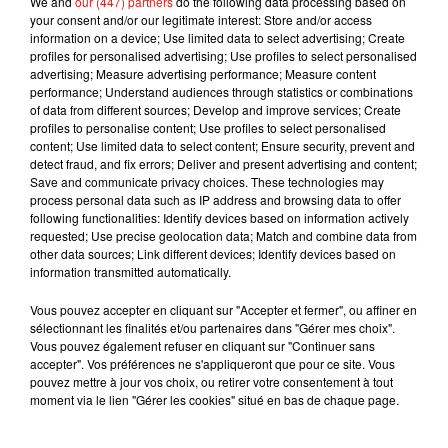
s'est exclamée Kim Kardashian, ravie. Rien n'est trop
We and
our (447) partners
do the following data processing based on
your consent and/or our legitimate interest: Store and/or access
beau pour l'aînée du couple !
information on a device; Use limited data to select advertising; Create
profiles for personalised advertising; Use profiles to select personalised
advertising; Measure advertising performance; Measure content
performance; Understand audiences through statistics or combinations
of data from different sources; Develop and improve services; Create
Musique
profiles to personalise content; Use profiles to select personalised
content; Use limited data to select content; Ensure security, prevent and
detect fraud, and fix errors; Deliver and present advertising and content;
Save and communicate privacy choices. These technologies may
Benny Blanco invite Selena Gomez et
process personal data such as IP address and browsing data to offer
Becky G sur son nouveau single
following functionalities: Identify devices based on information actively
5 août 2026
requested; Use precise geolocation data; Match and combine data from
other data sources; Link different devices; Identify devices based on
information transmitted automatically.
Vous pouvez accepter en cliquant sur "Accepter et fermer", ou affiner en
sélectionnant les finalités et/ou partenaires dans "Gérer mes choix".
Tiny Desk invite Charlie Puth pour une
Vous pouvez également refuser en cliquant sur "Continuer sans
live session solaire
accepter". Vos préférences ne s'appliqueront que pour ce site. Vous
4 août 2026
pouvez mettre à jour vos choix, ou retirer votre consentement à tout
moment via le lien "Gérer les cookies" situé en bas de chaque page.