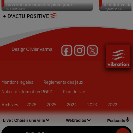
ouvrent une nouvelle piste pour...
d’initiative d
31 juillet 2026
31 juillet 2026
+ D'ACTU POSITIVE
Design
Olivier Varma
Mentions légales
Règlements des jeux
Notice d’information RGPD
Plan du site
Archives
2026
2025
2024
2023
2022
Live :
Choisir une ville
Webradios
Podcasts