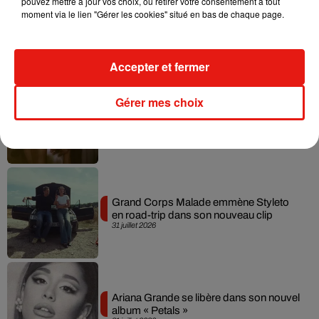
pouvez mettre à jour vos choix, ou retirer votre consentement à tout
Tiny Desk invite Charlie Puth pour une
moment via le lien "Gérer les cookies" situé en bas de chaque page.
live session solaire
4 août 2026
Accepter et fermer
Gérer mes choix
Ariana Grande prendra une pause après
sa tournée mondiale
4 août 2026
Grand Corps Malade emmène Styleto
en road-trip dans son nouveau clip
31 juillet 2026
Ariana Grande se libère dans son nouvel
album « Petals »