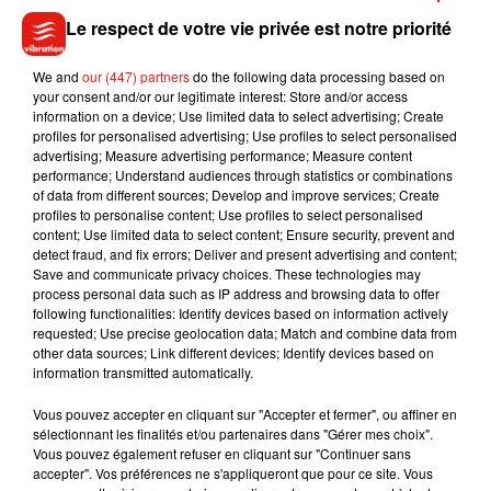
Le respect de votre vie privée est notre priorité
We and
our (447) partners
do the following data processing based on
your consent and/or our legitimate interest: Store and/or access
information on a device; Use limited data to select advertising; Create
profiles for personalised advertising; Use profiles to select personalised
advertising; Measure advertising performance; Measure content
performance; Understand audiences through statistics or combinations
of data from different sources; Develop and improve services; Create
profiles to personalise content; Use profiles to select personalised
content; Use limited data to select content; Ensure security, prevent and
detect fraud, and fix errors; Deliver and present advertising and content;
Save and communicate privacy choices. These technologies may
Musique
process personal data such as IP address and browsing data to offer
following functionalities: Identify devices based on information actively
requested; Use precise geolocation data; Match and combine data from
other data sources; Link different devices; Identify devices based on
Benny Blanco invite Selena Gomez et
information transmitted automatically.
Becky G sur son nouveau single
5 août 2026
Vous pouvez accepter en cliquant sur "Accepter et fermer", ou affiner en
sélectionnant les finalités et/ou partenaires dans "Gérer mes choix".
Vous pouvez également refuser en cliquant sur "Continuer sans
accepter". Vos préférences ne s'appliqueront que pour ce site. Vous