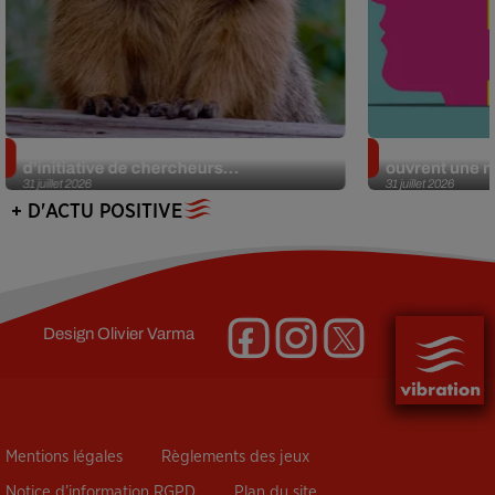
Des marmottes sur OnlyFans : la drôle
Alzheimer : d
d’initiative de chercheurs...
ouvrent une no
31 juillet 2026
31 juillet 2026
+ D'ACTU POSITIVE
Design
Olivier Varma
Mentions légales
Règlements des jeux
Notice d’information RGPD
Plan du site