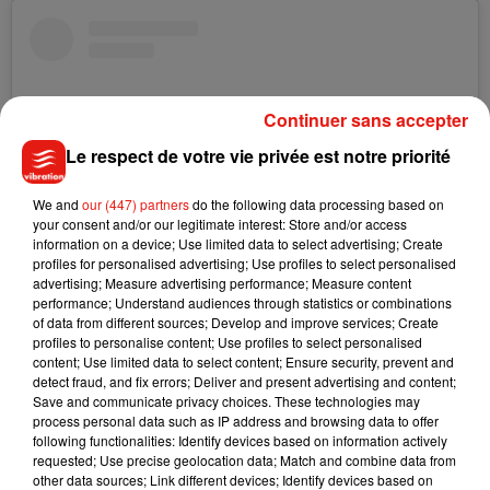
Continuer sans accepter
Le respect de votre vie privée est notre priorité
We and
our (447) partners
do the following data processing based on
your consent and/or our legitimate interest: Store and/or access
information on a device; Use limited data to select advertising; Create
profiles for personalised advertising; Use profiles to select personalised
advertising; Measure advertising performance; Measure content
performance; Understand audiences through statistics or combinations
Voir cette publication sur Instagram
of data from different sources; Develop and improve services; Create
profiles to personalise content; Use profiles to select personalised
Une publication partagée par Thibault Barbafieri - ChefCooK (@thibaultbarbafieri)
content; Use limited data to select content; Ensure security, prevent and
detect fraud, and fix errors; Deliver and present advertising and content;
Save and communicate privacy choices. These technologies may
Pour l'heure,
les aventuriers ne sont pas exprimés sur la
process personal data such as IP address and browsing data to offer
nature de leur relation.
following functionalities: Identify devices based on information actively
requested; Use precise geolocation data; Match and combine data from
other data sources; Link different devices; Identify devices based on