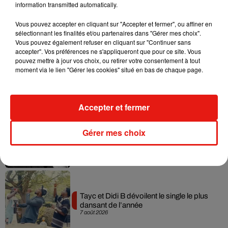
information transmitted automatically.
Musique
Vous pouvez accepter en cliquant sur "Accepter et fermer", ou affiner en
sélectionnant les finalités et/ou partenaires dans "Gérer mes choix".
Vous pouvez également refuser en cliquant sur "Continuer sans
accepter". Vos préférences ne s'appliqueront que pour ce site. Vous
Julien Lieb s’essaye à la vie de chatelain
pouvez mettre à jour vos choix, ou retirer votre consentement à tout
dans son nouveau clip
moment via le lien "Gérer les cookies" situé en bas de chaque page.
7 août 2026
Accepter et fermer
Madonna sort enfin le remix de « Love
Gérer mes choix
Sensation » avec Kylie Minogue
7 août 2026
Tayc et Didi B dévoilent le single le plus
dansant de l’année
7 août 2026