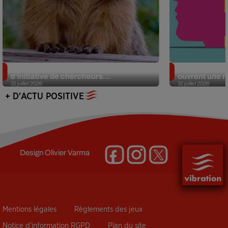
Des marmottes sur OnlyFans : la drôle
Alzheimer : d
d’initiative de chercheurs...
ouvrent une no
31 juillet 2026
31 juillet 2026
+ D'ACTU POSITIVE
Design
Olivier Varma
Mentions légales
Règlements des jeux
Notice d’information RGPD
Plan du site