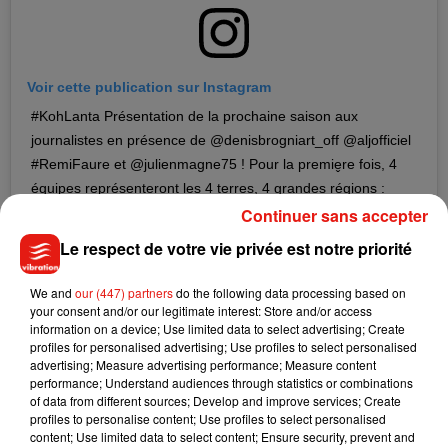
Voir cette publication sur Instagram
#KohLanta Présentation de la prochaine saison aux
journalistes en présence de @denisbrogniart_off @aljofficiel
#RemiFaure et @julienmagne75 ! Pour la premie̬re fois, 4
équipes représenteront les 4 terres, 4 grandes régions :
Nord, Sud, Est et Ouest �x� A̬ découvrir bientoÂt sur
Continuer sans accepter
@tf1
Le respect de votre vie privée est notre priorité
Une publication partagée par
Adventure Line Productions
(@alp_fr) le
We and
our (447) partners
do the following data processing based on
your consent and/or our legitimate interest: Store and/or access
Un
"îlot de l’exil"
information on a device; Use limited data to select advertising; Create
profiles for personalised advertising; Use profiles to select personalised
advertising; Measure advertising performance; Measure content
Mais ce n'est pas tout.
"L
'îlot de l'exil"
fera également son
performance; Understand audiences through statistics or combinations
apparition dans cette nouvelle édition. Réservé au clan
of data from different sources; Develop and improve services; Create
arrivé en dernier à l'épreuve de confort, ce petit morceau de
profiles to personalise content; Use profiles to select personalised
content; Use limited data to select content; Ensure security, prevent and
terre perdu au milieu de l’océan, sans ressources ni