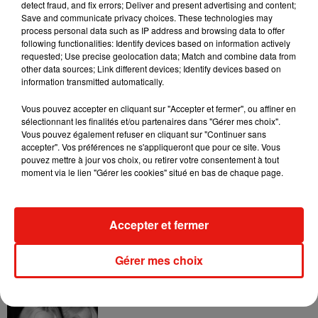
detect fraud, and fix errors; Deliver and present advertising and content;
protection face aux aléas de la météo, accueillera ainsi les
Save and communicate privacy choices. These technologies may
perdants qui devront s'y rendre pour passer la nuit sans eau
process personal data such as IP address and browsing data to offer
following functionalities: Identify devices based on information actively
ni nourriture avant de se lancer dans l’épreuve d’immunité le
requested; Use precise geolocation data; Match and combine data from
lendemain. Tournée en octobre dernier, cette nouvelle
other data sources; Link different devices; Identify devices based on
édition baptisée
"Koh-Lanta : les 4 Terres"
marquera les
information transmitted automatically.
adieux de l’émission aux îles Fidji. Le compte à rebours
Vous pouvez accepter en cliquant sur "Accepter et fermer", ou affiner en
avant la diffusion a bel et bien commencé !
sélectionnant les finalités et/ou partenaires dans "Gérer mes choix".
Vous pouvez également refuser en cliquant sur "Continuer sans
accepter". Vos préférences ne s'appliqueront que pour ce site. Vous
pouvez mettre à jour vos choix, ou retirer votre consentement à tout
moment via le lien "Gérer les cookies" situé en bas de chaque page.
Musique
Accepter et fermer
Julien Lieb s’essaye à la vie de chatelain
dans son nouveau clip
Gérer mes choix
7 août 2026