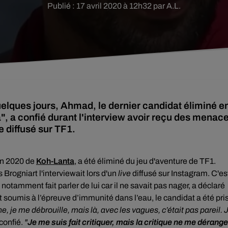
Publié : 17 avril 2020 à 12h32 par A.L.
quelques jours, Ahmad, le dernier candidat éliminé e
", a confié durant l'interview avoir reçu des menac
e diffusé sur TF1.
ion 2020 de
Koh-Lanta
, a été éliminé du jeu d'aventure de TF1.
 Brogniart l'interviewait lors d'un
live
diffusé sur Instagram. C'es
 notamment fait parler de lui car il ne savait pas nager, a déclaré
tait soumis à l’épreuve d’immunité dans l’eau, le candidat a été pri
, je me débrouille, mais là, avec les vagues, c’était pas pareil. 
l confié.
"
Je me suis fait critiquer, mais la critique ne me dérange