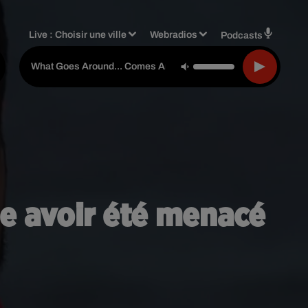
Live :
Choisir une ville
Webradios
Podcasts
-
Justin Timberlake
What Goes Around... Comes Around
ie avoir été menacé