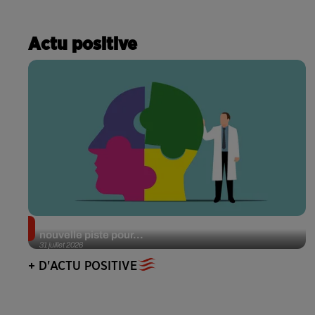
Actu positive
Alzheimer : des chercheurs japonais ouvrent une
nouvelle piste pour...
31 juillet 2026
+ D'ACTU POSITIVE