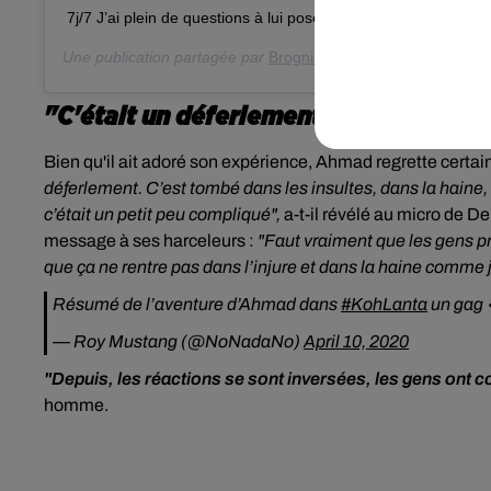
7j/7 J’ai plein de questions à lui poser! @tf1 @luciebardon 
Une publication partagée par
Brogniart
(@denisbrogniart_off)
"C'était un déferlement de haine"
Bien qu'il ait adoré son expérience, Ahmad regrette certa
déferlement. C’est tombé dans les insultes, dans la haine,
c’était un petit peu compliqué",
a-t-il révélé au micro de De
message à ses harceleurs :
"Faut vraiment que les gens pr
que ça ne rentre pas dans l’injure et dans la haine comme j’
Résumé de l’aventure d’Ahmad dans
#KohLanta
— Roy Mustang (@NoNadaNo)
April 10, 2020
"Depuis, les réactions se sont inversées, les gens ont co
homme.