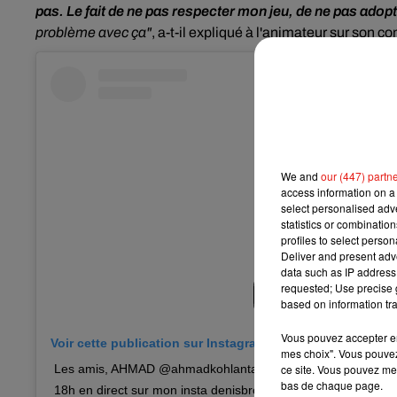
pas. Le fait de ne pas respecter mon jeu, de ne pas adop
problème avec ça"
, a-t-il expliqué à l'animateur
sur son co
We and
our (447) partn
access information on a 
select personalised ad
statistics or combinatio
profiles to select person
Deliver and present adv
data such as IP address 
requested; Use precise g
based on information tra
Vous pouvez accepter en 
Voir cette publication sur Instagram
mes choix". Vous pouvez
ce site. Vous pouvez met
Les amis, AHMAD @ahmadkohlanta est mon invité #kohlanta c
bas de chaque page.
18h en direct sur mon insta denisbrogniart_off ! Live @kohlan