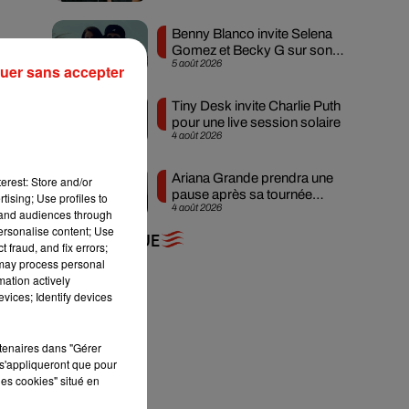
Benny Blanco invite Selena
Gomez et Becky G sur son
5 août 2026
nouveau single
uer sans accepter
Tiny Desk invite Charlie Puth
pour une live session solaire
4 août 2026
Ariana Grande prendra une
erest: Store and/or
pause après sa tournée
tising; Use profiles to
4 août 2026
mondiale
tand audiences through
personalise content; Use
+ DE MUSIQUE
 fraud, and fix errors;
 may process personal
mation actively
vices; Identify devices
rtenaires dans "Gérer
s'appliqueront que pour
les cookies" situé en