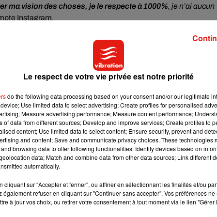
ter ma vision des choses, je le respecte à 1000%
, je n’ai aucun
mpte Instagram.
Contin
Le respect de votre vie privée est notre priorité
ers
do the following data processing based on your consent and/or our legitimate int
device; Use limited data to select advertising; Create profiles for personalised adver
vertising; Measure advertising performance; Measure content performance; Unders
ns of data from different sources; Develop and improve services; Create profiles to 
alised content; Use limited data to select content; Ensure security, prevent and detect
ertising and content; Save and communicate privacy choices. These technologies
and browsing data to offer following functionalities: Identify devices based on infor
eolocation data; Match and combine data from other data sources; Link different de
nsmitted automatically.
cliquant sur "Accepter et fermer", ou affiner en sélectionnant les finalités et/ou pa
 également refuser en cliquant sur "Continuer sans accepter". Vos préférences ne 
tre à jour vos choix, ou retirer votre consentement à tout moment via le lien "Gérer 
e lundi soir à
tatf1 chaque soir.