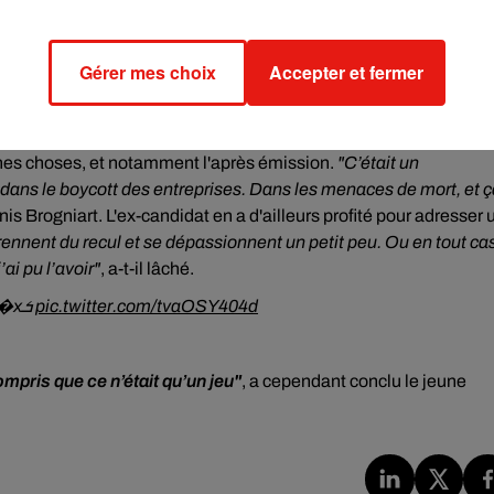
@stephy.clemente
 le
13 Avril 2020 à 4 :06 PDT
Gérer mes choix
Accepter et fermer
ines choses, et notamment l'après émission.
"C’était un
 dans le boycott des entreprises. Dans les menaces de mort, et ç
nis Brogniart. L'ex-candidat en a d'ailleurs profité pour adresser 
ennent du recul et se dépassionnent un petit peu. Ou en tout ca
ai pu l’avoir"
, a-t-il lâché.
un gag �xܭ
pic.twitter.com/tvaOSY404d
mpris que ce n’était qu’un jeu"
, a cependant conclu le jeune