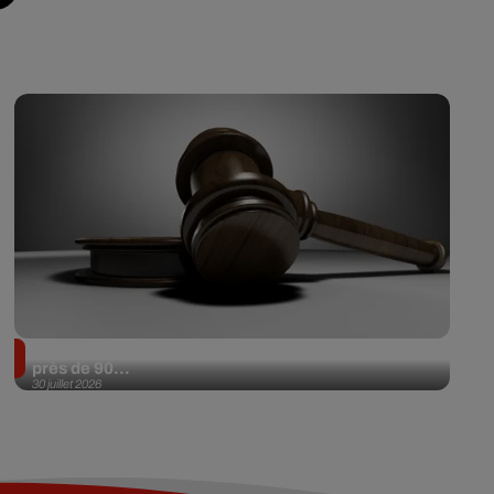
Il achète une veste 3 dollars en friperie et la revend
près de 90...
30 juillet 2026