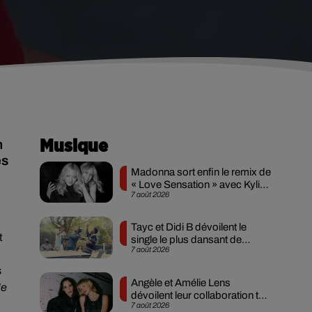
n
Musique
es
Madonna sort enfin le remix de
« Love Sensation » avec Kylie
7 août 2026
Minogue
Tayc et Didi B dévoilent le
t
single le plus dansant de
7 août 2026
l’année
s
Angèle et Amélie Lens
Je
dévoilent leur collaboration tant
7 août 2026
attendue