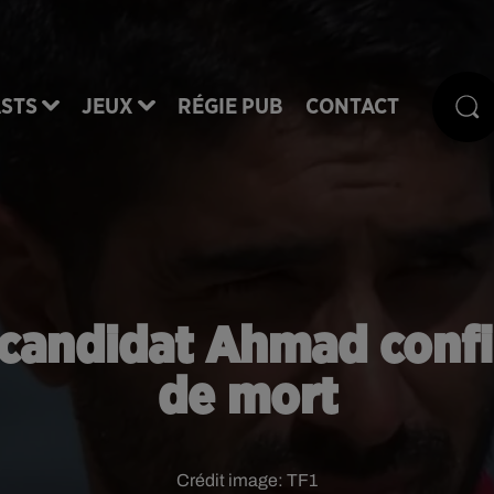
STS
JEUX
RÉGIE PUB
CONTACT
-candidat Ahmad conf
de mort
Crédit image:
TF1