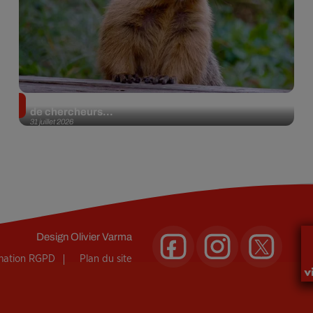
Des marmottes sur OnlyFans : la drôle d’initiative
de chercheurs...
31 juillet 2026
Design
Olivier Varma
rmation RGPD
Plan du site