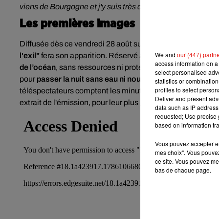
viens de Bourgogne et j'y suis très attaché"
, avait ainsi d
Les premières images
Diffusée dès ce vendredi 28 août sur TF1, cette nouvelle 
We and
our (447) partn
l'exil"
fera son apparition. Réservé au clan arrivé en dernie
access information on a 
de l’océan
, sans ressources ni protection face aux aléas de
select personalised ad
pour
passer la nuit sans eau ni nourriture avant de se la
statistics or combinatio
profiles to select person
téléspectateurs comptent les minutes qui les séparent de l
Deliver and present adv
extrait de l'émission, pour leur plus grand plaisir !
data such as IP address 
requested; Use precise g
based on information tra
Vous pouvez accepter en 
mes choix". Vous pouvez
ce site. Vous pouvez met
bas de chaque page.