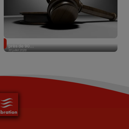
Il achète une veste 3 dollars en friperie et la revend
près de 90...
30 juillet 2026