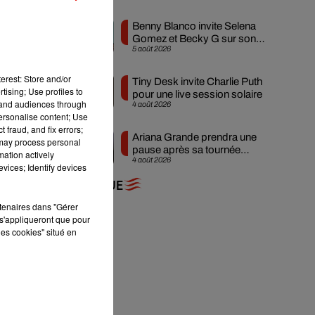
Benny Blanco invite Selena
Gomez et Becky G sur son
5 août 2026
nouveau single
erest: Store and/or
eu
Tiny Desk invite Charlie Puth
tising; Use profiles to
pour une live session solaire
tand audiences through
4 août 2026
personalise content; Use
 fraud, and fix errors;
Ariana Grande prendra une
 may process personal
pause après sa tournée
mation actively
4 août 2026
mondiale
vices; Identify devices
+ DE MUSIQUE
rtenaires dans "Gérer
s'appliqueront que pour
les cookies" situé en