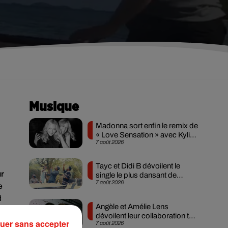
Musique
Madonna sort enfin le remix de
« Love Sensation » avec Kylie
7 août 2026
Minogue
Tayc et Didi B dévoilent le
ur
single le plus dansant de
7 août 2026
l’année
e
d
Angèle et Amélie Lens
dévoilent leur collaboration tant
uer sans accepter
e
7 août 2026
attendue