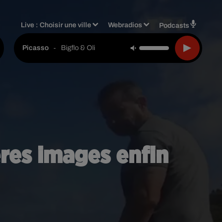
Live :
Choisir une ville
Webradios
Podcasts
-
Bigflo & Oli
Picasso
ères images enfin