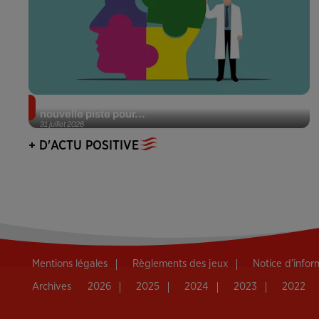
Alzheimer : des chercheurs japonais ouvrent une
nouvelle piste pour...
31 juillet 2026
+ D'ACTU POSITIVE
Mentions légales
Règlements des jeux
Notice d’info
Archives
2026
2025
2024
2023
2022