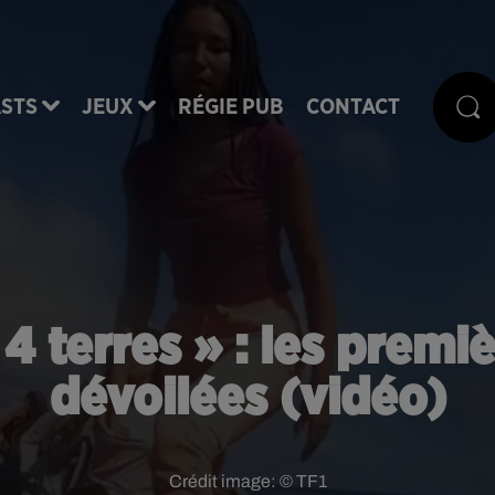
STS
JEUX
RÉGIE PUB
CONTACT
 4 terres » : les premi
dévoilées (vidéo)
Crédit image:
© TF1