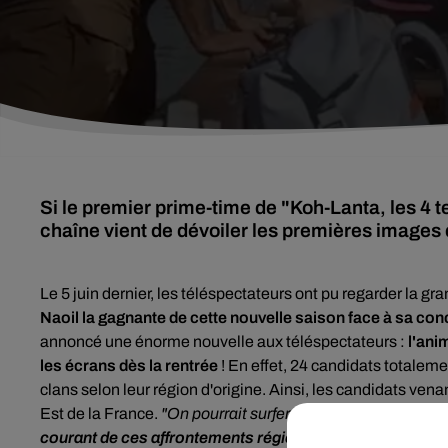
Si le premier prime-time de "Koh-Lanta, les 4 t
chaîne vient de dévoiler les premières images d
Le 5 juin dernier, les téléspectateurs ont pu regarder la gr
Naoil la gagnante de cette nouvelle saison face à sa con
annoncé une énorme nouvelle aux téléspectateurs :
l'ani
les écrans dès la rentrée
!
En effet,
24 candidats totalem
clans selon leur région d'origine. Ainsi, les candidats ve
Est de la France.
"On pourrait surfer sur la vague mais on 
courant de ces affrontements régionaux.
Cela permettra a