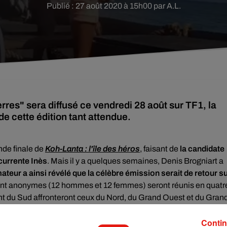
Publié : 27 août 2020 à 15h00 par A.L.
erres" sera diffusé ce vendredi 28 août sur TF1, la
e cette édition tant attendue.
ande finale de
Koh-Lanta : l'île des héros
, faisant de
la candidate
currente Inès
. Mais il y a quelques semaines, Denis Brogniart a
mateur a ainsi révélé que la célèbre émission serait de retour s
ent anonymes (12 hommes et 12 femmes) seront réunis en quatr
nant du Sud affronteront ceux du Nord, du Grand Ouest et du Gran
a ce souci constant d'innover.
Les candidats n'étaient pas au
Contin
ux spectateurs de s'identifier à leur région natale. Moi-même, j