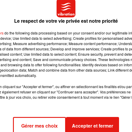
éclaré l'animateur au
Parisien.
Le respect de votre vie privée est notre priorité
édition prévoit également d'autres nouveautés. Ainsi,
"L
'îlot de
ers
do the following data processing based on your consent and/or our legitimate int
r à l'épreuve de confort,
ce petit morceau de terre perdu au mili
device; Use limited data to select advertising; Create profiles for personalised adver
 la météo, accueillera ainsi les perdants qui devront s'y rendre
vertising; Measure advertising performance; Measure content performance; Unders
ncer dans l’épreuve d’immunité
le lendemain. Si les
ns of data from different sources; Develop and improve services; Create profiles to 
alised content; Use limited data to select content; Ensure security, prevent and detect
a diffusion du premier prime-time, la chaîne vient de dévoiler un
ertising and content; Save and communicate privacy choices. These technologies
and browsing data to offer following functionalities: Identify devices based on infor
eolocation data; Match and combine data from other data sources; Link different de
nsmitted automatically.
cliquant sur "Accepter et fermer", ou affiner en sélectionnant les finalités et/ou pa
 également refuser en cliquant sur "Continuer sans accepter". Vos préférences ne 
tre à jour vos choix, ou retirer votre consentement à tout moment via le lien "Gérer 
Gérer mes choix
Accepter et fermer