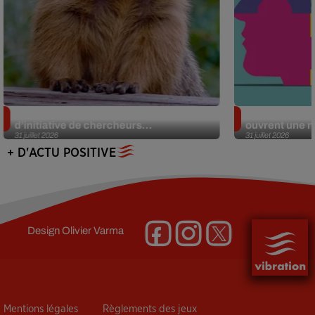
Des marmottes sur OnlyFans : la drôle
Alzheimer : d
d’initiative de chercheurs...
ouvrent une no
31 juillet 2026
31 juillet 2026
+ D'ACTU POSITIVE
Design
Olivier Varma
Mentions légales
Règlements des jeux