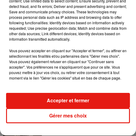
content; Use limited data to select content; Ensure security, prevent and
auront le plaisir de voir les cinq finalistes de
Koh-Lanta, les 4
detect fraud, and fix errors; Deliver and present advertising and content;
Save and communicate privacy choices. These technologies may
Terres
s’affronter le vendredi 27 novembre
process personal data such as IP address and browsing data to offer
prochain.
Néanmoins, comme c'était déjà le cas pour la
following functionalities: Identify devices based on information actively
saison précédente,
l’épreuve des poteaux et le verdict du jury
requested; Use precise geolocation data; Match and combine data from
other data sources; Link different devices; Identify devices based on
final ne seront pas diffusés le même soir que l’épreuve
information transmitted automatically.
d’orientation. En effet, la finale sera coupée en deux et les
fans devront attendre le vendredi suivant pour connaître le
Vous pouvez accepter en cliquant sur "Accepter et fermer", ou affiner en
sélectionnant les finalités et/ou partenaires dans "Gérer mes choix".
successeur de Naoil.
Vous pouvez également refuser en cliquant sur "Continuer sans
accepter". Vos préférences ne s'appliqueront que pour ce site. Vous
pouvez mettre à jour vos choix, ou retirer votre consentement à tout
moment via le lien "Gérer les cookies" situé en bas de chaque page.
Musique
Accepter et fermer
Benny Blanco invite Selena Gomez et
Becky G sur son nouveau single
Gérer mes choix
5 août 2026