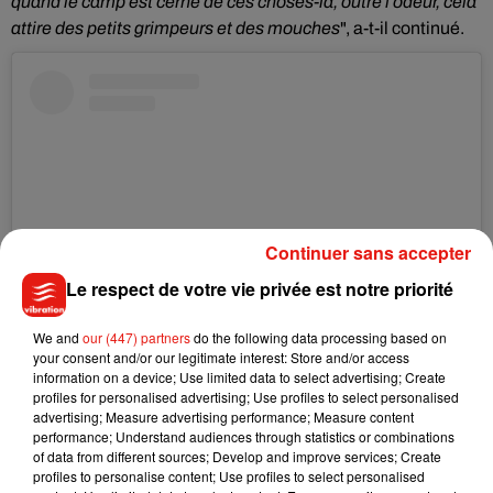
quand le camp est cerné de ces choses-là, outre l’odeur, cela
attire des petits grimpeurs et des mouches
", a-t-il continué.
Continuer sans accepter
Le respect de votre vie privée est notre priorité
We and
our (447) partners
do the following data processing based on
your consent and/or our legitimate interest: Store and/or access
Voir cette publication sur Instagram
information on a device; Use limited data to select advertising; Create
profiles for personalised advertising; Use profiles to select personalised
Une publication partagée par KohLantaTF1 (@kohlantatf1)
advertising; Measure advertising performance; Measure content
performance; Understand audiences through statistics or combinations
of data from different sources; Develop and improve services; Create
Pour rappel, la production de l’émission a récemment révélé
profiles to personalise content; Use profiles to select personalised
la date de l’épreuve d’orientation. Ainsi, les téléspectateurs