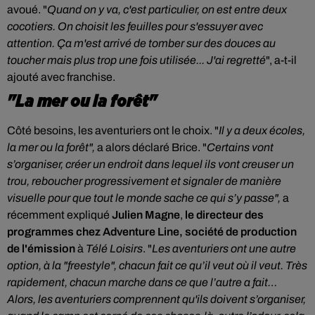
avoué.
"
Quand on y va, c'est particulier, on est entre deux
cocotiers. On choisit les feuilles pour s'essuyer avec
attention. Ça m'est arrivé de tomber sur des douces au
toucher mais plus trop une fois utilisée... J'ai regretté
", a-t-il
ajouté avec franchise.
"La mer ou la forêt"
Côté besoins, les aventuriers ont le choix. "
Il y a deux écoles,
la mer ou la forêt",
a alors déclaré Brice. "
Certains vont
s’organiser, créer un endroit dans lequel ils vont creuser un
trou, reboucher progressivement et signaler de manière
visuelle pour que tout le monde sache ce qui s’y passe",
a
récemment expliqué
Julien Magne
,
le directeur des
programmes chez Adventure Line, société de production
de l'émission
à
Télé Loisirs
.
"
Les aventuriers ont une autre
option, à la "freestyle", chacun fait ce qu’il veut où il veut. Très
rapidement, chacun marche dans ce que l’autre a fait…
Alors, les aventuriers comprennent qu'ils doivent s’organiser,