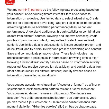
We and
our (447) partners
do the following data processing based on
your consent and/or our legitimate interest: Store and/or access
information on a device; Use limited data to select advertising; Create
Tayc et Didi B dévoilent le single le plus
profiles for personalised advertising; Use profiles to select personalised
dansant de l’année
advertising; Measure advertising performance; Measure content
7 août 2026
performance; Understand audiences through statistics or combinations
of data from different sources; Develop and improve services; Create
profiles to personalise content; Use profiles to select personalised
content; Use limited data to select content; Ensure security, prevent and
detect fraud, and fix errors; Deliver and present advertising and content;
Save and communicate privacy choices. These technologies may
Angèle et Amélie Lens dévoilent leur
process personal data such as IP address and browsing data to offer
collaboration tant attendue
following functionalities: Identify devices based on information actively
7 août 2026
requested; Use precise geolocation data; Match and combine data from
other data sources; Link different devices; Identify devices based on
information transmitted automatically.
Vous pouvez accepter en cliquant sur "Accepter et fermer", ou affiner en
Benny Blanco invite Selena Gomez et
sélectionnant les finalités et/ou partenaires dans "Gérer mes choix".
Becky G sur son nouveau single
Vous pouvez également refuser en cliquant sur "Continuer sans
5 août 2026
accepter". Vos préférences ne s'appliqueront que pour ce site. Vous
pouvez mettre à jour vos choix, ou retirer votre consentement à tout
moment via le lien "Gérer les cookies" situé en bas de chaque page.