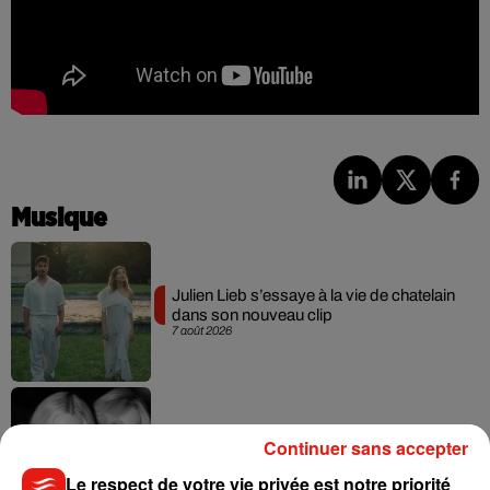
Musique
Julien Lieb s’essaye à la vie de chatelain
dans son nouveau clip
7 août 2026
Madonna sort enfin le remix de « Love
Continuer sans accepter
Sensation » avec Kylie Minogue
7 août 2026
Le respect de votre vie privée est notre priorité