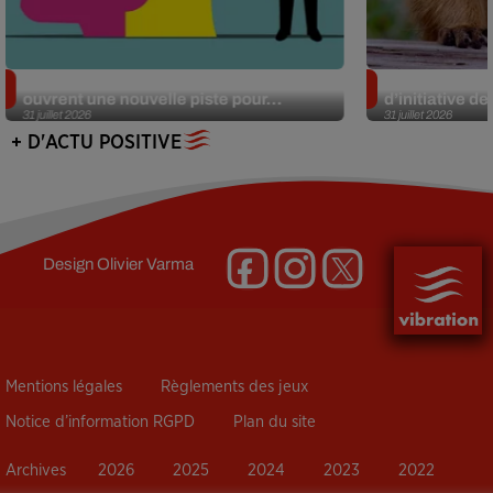
Alzheimer : des chercheurs japonais
Des marmottes
ouvrent une nouvelle piste pour...
d’initiative d
31 juillet 2026
31 juillet 2026
+ D'ACTU POSITIVE
Design
Olivier Varma
Mentions légales
Règlements des jeux
Notice d’information RGPD
Plan du site
Archives
2026
2025
2024
2023
2022