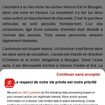
L’accident a eu lieu entre les sorties Vierzon Est et Bourges,
dans une zone en travaux. La circulation s’y fait sur deux
voies suite à un basculement de chaussée. C’est là que deux
véhicules se sont percutés frontalement. L’un des
conducteurs, âgé d'une soixante d'années était décédé à
l’arrivée des secours. Trois autres personnes seraient
légèrement blessées.
L’autoroute est coupée depuis. Un bouchon s’est formé dans
les deux sens de circulation. L’accès est interdit en direction
d’Orléans et la sortie obligatoire à Bourges. Dans l’autre
sens, il est déconseillé d’entrer à Vierzon Centre et Est. La
sortie est même obligatoire à Vierzon Est.
Continuer sans accepter
Selon
Le Berry républicain
, l’autoroute était encore coupée à
Le respect de votre vie privée est notre priorité
14 heures.
We and
our (447) partners
do the following data processing based on
your consent and/or our legitimate interest: Store and/or access
information on a device; Use limited data to select advertising; Create
profiles for personalised advertising; Use profiles to select personalised