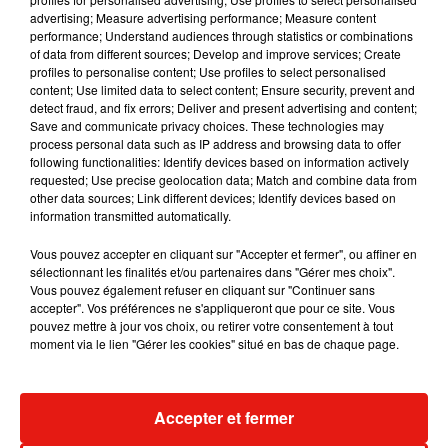
Musique
advertising; Measure advertising performance; Measure content
performance; Understand audiences through statistics or combinations
of data from different sources; Develop and improve services; Create
profiles to personalise content; Use profiles to select personalised
Benny Blanco invite Selena Gomez et
content; Use limited data to select content; Ensure security, prevent and
Becky G sur son nouveau single
detect fraud, and fix errors; Deliver and present advertising and content;
5 août 2026
Save and communicate privacy choices. These technologies may
process personal data such as IP address and browsing data to offer
following functionalities: Identify devices based on information actively
requested; Use precise geolocation data; Match and combine data from
other data sources; Link different devices; Identify devices based on
information transmitted automatically.
Tiny Desk invite Charlie Puth pour une
live session solaire
4 août 2026
Vous pouvez accepter en cliquant sur "Accepter et fermer", ou affiner en
sélectionnant les finalités et/ou partenaires dans "Gérer mes choix".
Vous pouvez également refuser en cliquant sur "Continuer sans
accepter". Vos préférences ne s'appliqueront que pour ce site. Vous
pouvez mettre à jour vos choix, ou retirer votre consentement à tout
moment via le lien "Gérer les cookies" situé en bas de chaque page.
Ariana Grande prendra une pause après
sa tournée mondiale
4 août 2026
Accepter et fermer