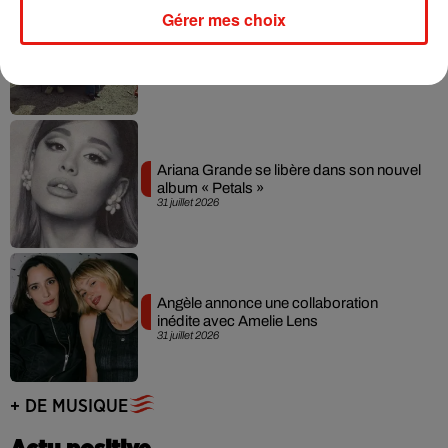
Gérer mes choix
Grand Corps Malade emmène Styleto
en road-trip dans son nouveau clip
31 juillet 2026
Ariana Grande se libère dans son nouvel
album « Petals »
31 juillet 2026
Angèle annonce une collaboration
inédite avec Amelie Lens
31 juillet 2026
+ DE MUSIQUE