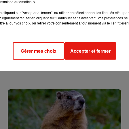
nsmitted automatically.
ocq
de 1971 à 1973 que Claude Brasseur avait séduit les
us grands acteurs du cinéma français. Le fils de Pierre Brasseur e
cliquant sur "Accepter et fermer", ou affiner en sélectionnant les finalités et/ou pa
 également refuser en cliquant sur "Continuer sans accepter". Vos préférences ne 
nest Hemingway
,
avait d'ailleurs reçu deux César pour la
tre à jour vos choix, ou retirer votre consentement à tout moment via le lien "Gérer 
pour
La Guerre des Polices
en 1980.
Gérer mes choix
Accepter et fermer