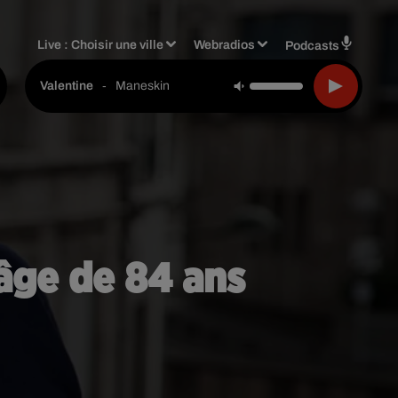
Live :
Choisir une ville
Webradios
Podcasts
-
Maneskin
Valentine
'âge de 84 ans