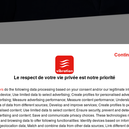
seur, notamment connu pour ses rôles dans "La
s.
Contin
édien qui a marqué des générations en incarnant François Vidocq
Le respect de votre vie privée est notre priorité
éléphant ça trompe énormémement
ou encore
La Boum
aux
84 ans, comme l'a annoncé son agent à l'AFP.
"Claude Brasseur
ers
do the following data processing based on your consent and/or our legitimate int
iens. Il n’a pas été victime du Covid. Il sera inhumé à Paris dans 
device; Use limited data to select advertising; Create profiles for personalised adver
 père (le comédien Pierre Brasseur, ndlr), au cimetière du Père-
vertising; Measure advertising performance; Measure content performance; Unders
ns of data from different sources; Develop and improve services; Create profiles to 
e l'agence Time Art.
alised content; Use limited data to select content; Ensure security, prevent and detect
ertising and content; Save and communicate privacy choices. These technologies
and browsing data to offer following functionalities: Identify devices based on infor
eolocation data; Match and combine data from other data sources; Link different de
rnant Rouletabille dans
Le Mystère de la chambre jaune
en
1965