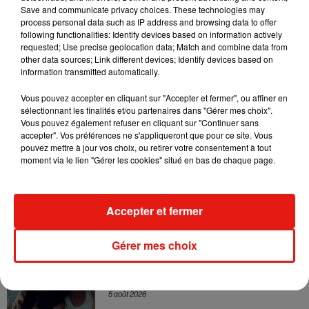
Sensation » avec Kylie Minogue
Save and communicate privacy choices. These technologies may
7 août 2026
process personal data such as IP address and browsing data to offer
following functionalities: Identify devices based on information actively
requested; Use precise geolocation data; Match and combine data from
other data sources; Link different devices; Identify devices based on
information transmitted automatically.
Tayc et Didi B dévoilent le single le plus
Vous pouvez accepter en cliquant sur "Accepter et fermer", ou affiner en
dansant de l’année
sélectionnant les finalités et/ou partenaires dans "Gérer mes choix".
7 août 2026
Vous pouvez également refuser en cliquant sur "Continuer sans
accepter". Vos préférences ne s'appliqueront que pour ce site. Vous
pouvez mettre à jour vos choix, ou retirer votre consentement à tout
moment via le lien "Gérer les cookies" situé en bas de chaque page.
Angèle et Amélie Lens dévoilent leur
collaboration tant attendue
7 août 2026
Accepter et fermer
Gérer mes choix
Benny Blanco invite Selena Gomez et
Becky G sur son nouveau single
5 août 2026