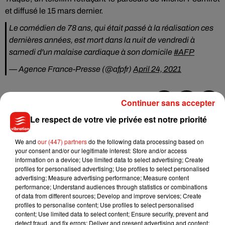
et diffusé le 15 mars dernier.
Le comédien de 78 ans, qui était passé à la réalisation ces
dernières années, est mort dans la nuit de vendredi à
samedi d'un malaise cardiaque à son domicile
#AFP
— Agence France-Presse (@afpfr)
April 24, 2021
Continuer sans accepter
Musique
Le respect de votre vie privée est notre priorité
We and
our (447) partners
do the following data processing based on
your consent and/or our legitimate interest: Store and/or access
Julien Lieb s’essaye à la vie de chatelain
information on a device; Use limited data to select advertising; Create
dans son nouveau clip
profiles for personalised advertising; Use profiles to select personalised
7 août 2026
advertising; Measure advertising performance; Measure content
performance; Understand audiences through statistics or combinations
of data from different sources; Develop and improve services; Create
profiles to personalise content; Use profiles to select personalised
content; Use limited data to select content; Ensure security, prevent and
Madonna sort enfin le remix de « Love
detect fraud, and fix errors; Deliver and present advertising and content;