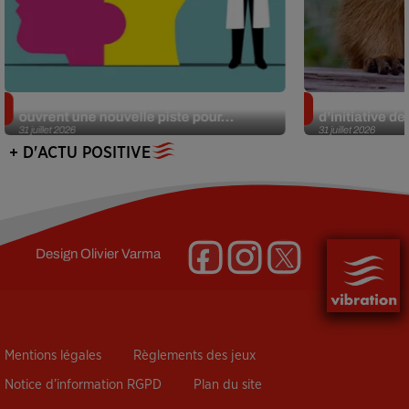
Alzheimer : des chercheurs japonais
Des marmottes
ouvrent une nouvelle piste pour...
d’initiative d
31 juillet 2026
31 juillet 2026
+ D'ACTU POSITIVE
Design
Olivier Varma
Mentions légales
Règlements des jeux
Notice d’information RGPD
Plan du site