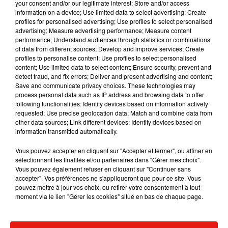
your consent and/or our legitimate interest: Store and/or access
information on a device; Use limited data to select advertising; Create
profiles for personalised advertising; Use profiles to select personalised
advertising; Measure advertising performance; Measure content
performance; Understand audiences through statistics or combinations
Musique
of data from different sources; Develop and improve services; Create
profiles to personalise content; Use profiles to select personalised
content; Use limited data to select content; Ensure security, prevent and
detect fraud, and fix errors; Deliver and present advertising and content;
Save and communicate privacy choices. These technologies may
Julien Lieb s’essaye à la vie de chatelain
process personal data such as IP address and browsing data to offer
dans son nouveau clip
7 août 2026
following functionalities: Identify devices based on information actively
requested; Use precise geolocation data; Match and combine data from
other data sources; Link different devices; Identify devices based on
information transmitted automatically.
Vous pouvez accepter en cliquant sur "Accepter et fermer", ou affiner en
Madonna sort enfin le remix de « Love
sélectionnant les finalités et/ou partenaires dans "Gérer mes choix".
Sensation » avec Kylie Minogue
Vous pouvez également refuser en cliquant sur "Continuer sans
7 août 2026
accepter". Vos préférences ne s'appliqueront que pour ce site. Vous
pouvez mettre à jour vos choix, ou retirer votre consentement à tout
moment via le lien "Gérer les cookies" situé en bas de chaque page.
Tayc et Didi B dévoilent le single le plus