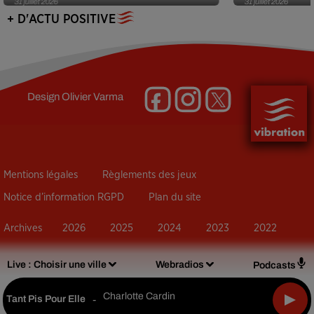
31 juillet 2026
31 juillet 2026
+ D'ACTU POSITIVE
Design
Olivier Varma
Mentions légales
Règlements des jeux
Notice d’information RGPD
Plan du site
Archives
2026
2025
2024
2023
2022
Live :
Choisir une ville
Webradios
Podcasts
Charlotte Cardin
Tant Pis Pour Elle
-