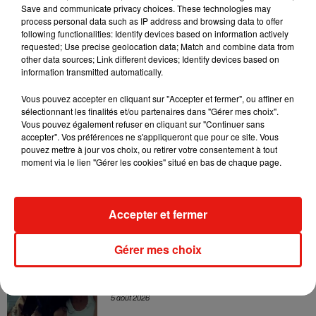
Sensation » avec Kylie Minogue
Save and communicate privacy choices. These technologies may
7 août 2026
process personal data such as IP address and browsing data to offer
following functionalities: Identify devices based on information actively
requested; Use precise geolocation data; Match and combine data from
other data sources; Link different devices; Identify devices based on
information transmitted automatically.
Tayc et Didi B dévoilent le single le plus
Vous pouvez accepter en cliquant sur "Accepter et fermer", ou affiner en
dansant de l’année
7 août 2026
sélectionnant les finalités et/ou partenaires dans "Gérer mes choix".
Vous pouvez également refuser en cliquant sur "Continuer sans
accepter". Vos préférences ne s'appliqueront que pour ce site. Vous
pouvez mettre à jour vos choix, ou retirer votre consentement à tout
moment via le lien "Gérer les cookies" situé en bas de chaque page.
Angèle et Amélie Lens dévoilent leur
collaboration tant attendue
7 août 2026
Accepter et fermer
Gérer mes choix
Benny Blanco invite Selena Gomez et
Becky G sur son nouveau single
5 août 2026