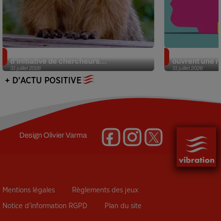
Des marmottes sur OnlyFans : la drôle
Alzheimer : d
d’initiative de chercheurs...
ouvrent une no
31 juillet 2026
31 juillet 2026
+ D'ACTU POSITIVE
Design
Olivier Varma
Mentions légales
Règlements des jeux
Notice d’information RGPD
Plan du site