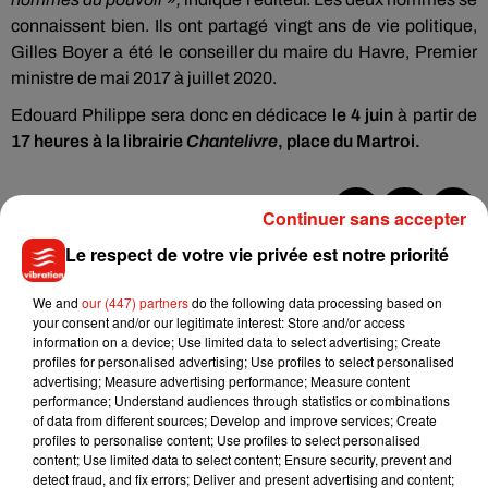
connaissent bien. Ils ont partagé vingt ans de vie politique,
Gilles Boyer a été le conseiller du maire du Havre, Premier
ministre de mai 2017 à juillet 2020.
Edouard Philippe sera donc en dédicace
le 4 juin
à partir de
17 heures à la librairie
Chantelivre
, place du Martroi.
Continuer sans accepter
Musique
Le respect de votre vie privée est notre priorité
We and
our (447) partners
do the following data processing based on
your consent and/or our legitimate interest: Store and/or access
Julien Lieb s’essaye à la vie de chatelain
information on a device; Use limited data to select advertising; Create
dans son nouveau clip
profiles for personalised advertising; Use profiles to select personalised
7 août 2026
advertising; Measure advertising performance; Measure content
performance; Understand audiences through statistics or combinations
of data from different sources; Develop and improve services; Create
profiles to personalise content; Use profiles to select personalised
content; Use limited data to select content; Ensure security, prevent and
Madonna sort enfin le remix de « Love
detect fraud, and fix errors; Deliver and present advertising and content;