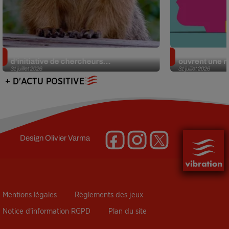
Des marmottes sur OnlyFans : la drôle
Alzheimer : d
d’initiative de chercheurs...
ouvrent une no
31 juillet 2026
31 juillet 2026
+ D'ACTU POSITIVE
Design
Olivier Varma
Mentions légales
Règlements des jeux
Notice d’information RGPD
Plan du site