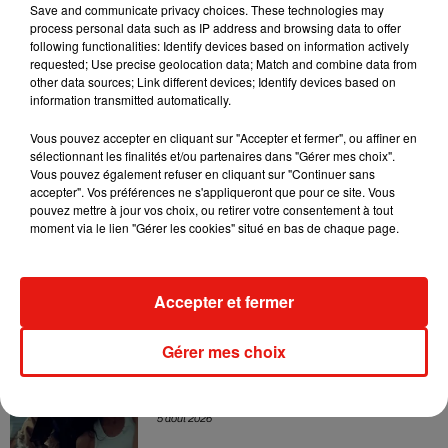
Sensation » avec Kylie Minogue
Save and communicate privacy choices. These technologies may
7 août 2026
process personal data such as IP address and browsing data to offer
following functionalities: Identify devices based on information actively
requested; Use precise geolocation data; Match and combine data from
other data sources; Link different devices; Identify devices based on
information transmitted automatically.
Tayc et Didi B dévoilent le single le plus
dansant de l’année
Vous pouvez accepter en cliquant sur "Accepter et fermer", ou affiner en
7 août 2026
sélectionnant les finalités et/ou partenaires dans "Gérer mes choix".
Vous pouvez également refuser en cliquant sur "Continuer sans
accepter". Vos préférences ne s'appliqueront que pour ce site. Vous
pouvez mettre à jour vos choix, ou retirer votre consentement à tout
moment via le lien "Gérer les cookies" situé en bas de chaque page.
Angèle et Amélie Lens dévoilent leur
collaboration tant attendue
7 août 2026
Accepter et fermer
Gérer mes choix
Benny Blanco invite Selena Gomez et
Becky G sur son nouveau single
5 août 2026