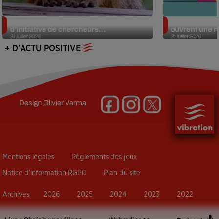
Des marmottes sur OnlyFans : la drôle
Alzheimer : d
d’initiative de chercheurs...
ouvrent une no
31 juillet 2026
31 juillet 2026
+ D'ACTU POSITIVE
Design
Olivier Varma
Mentions légales
Règlements des jeux
Notice d’information RGPD
Plan du site
Archives
2026
2025
2024
2023
2022