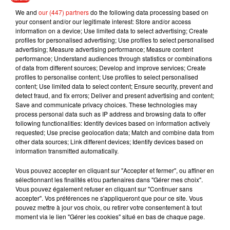
Inscriptions et programme complet
sur le site de
We and
our (447) partners
do the following data processing based on
l'association A3A.
your consent and/or our legitimate interest: Store and/or access
information on a device; Use limited data to select advertising; Create
Des propos recueillis par Annie Guinhut.
profiles for personalised advertising; Use profiles to select personalised
advertising; Measure advertising performance; Measure content
performance; Understand audiences through statistics or combinations
of data from different sources; Develop and improve services; Create
profiles to personalise content; Use profiles to select personalised
Musique
content; Use limited data to select content; Ensure security, prevent and
detect fraud, and fix errors; Deliver and present advertising and content;
Save and communicate privacy choices. These technologies may
process personal data such as IP address and browsing data to offer
following functionalities: Identify devices based on information actively
Benny Blanco invite Selena Gomez et
requested; Use precise geolocation data; Match and combine data from
Becky G sur son nouveau single
5 août 2026
other data sources; Link different devices; Identify devices based on
information transmitted automatically.
Vous pouvez accepter en cliquant sur "Accepter et fermer", ou affiner en
sélectionnant les finalités et/ou partenaires dans "Gérer mes choix".
Vous pouvez également refuser en cliquant sur "Continuer sans
Tiny Desk invite Charlie Puth pour une
accepter". Vos préférences ne s'appliqueront que pour ce site. Vous
live session solaire
pouvez mettre à jour vos choix, ou retirer votre consentement à tout
4 août 2026
moment via le lien "Gérer les cookies" situé en bas de chaque page.