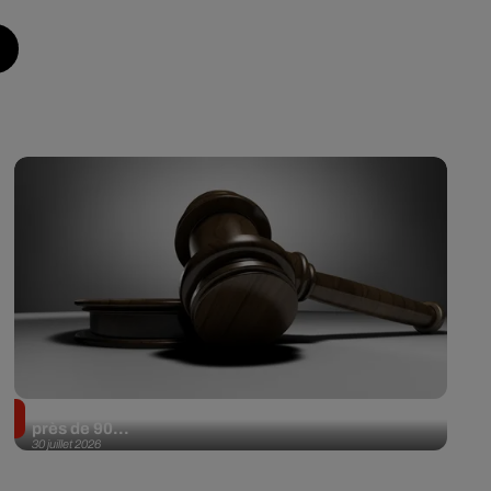
Il achète une veste 3 dollars en friperie et la revend
près de 90...
30 juillet 2026