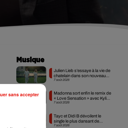
Musique
Julien Lieb s’essaye à la vie de
chatelain dans son nouveau
7 août 2026
clip
Madonna sort enfin le remix de
uer sans accepter
« Love Sensation » avec Kylie
7 août 2026
Minogue
 la
 de
Tayc et Didi B dévoilent le
lus
single le plus dansant de
7 août 2026
l’année