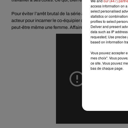
We and
our (447) partn
access information on a 
select personalised ad
Pour éviter l’arrêt brutal de la série après seulement de
statistics or combinatio
acteur pour incarner le co-équipier de l’agent Roger
Murta
profiles to select person
Deliver and present adv
peut-être même une femme.
Affaire à suivre…
data such as IP address 
requested; Use precise g
based on information tra
Vous pouvez accepter en 
mes choix". Vous pouvez
ce site. Vous pouvez met
bas de chaque page.