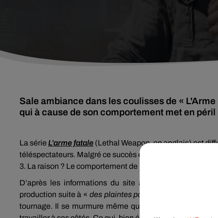
Sale ambiance dans les coulisses de « L'Arme 
qui à cause de son comportement met en péril l
La série
L
’arme fatale
(
Lethal
Weapon
, en anglais)
est dif
téléspectateurs.
Malgré ce succès en France et aux États-Un
3.
La raison ?
Le comportement de l’acteur
Clayne
Crawfo
D’après les informations du site américain
Deadline
, 
production suite à «
des plaintes pour harcèlement émotio
tournage.
Il se murmure même que plusieurs de ses parte
travailler à ses côtés.
Ce qui, bien évidemment, perturbe l