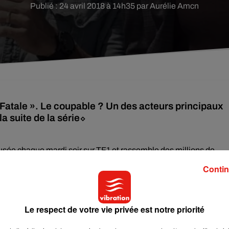
Publié : 24 avril 2018 à 14h35 par Aurélie Amcn
Fatale ». Le coupable ? Un des acteurs principaux
a suite de la série⬦
fusée chaque mardi soir sur TF1 et rassemble des millions de
is, la série pourrait ne pas avoir de suite, à savoir une saison
Contin
rd
, Martin
Riggs
dans la série.
ce dernier aurait reçu plusieurs avertissements de la part de
nnel et création d’un environnement hostile
» sur les plateaux
Le respect de votre vie privée est notre priorité
naires à l’écran et autres collaborateurs ne souhaiteraient p
es tournages.