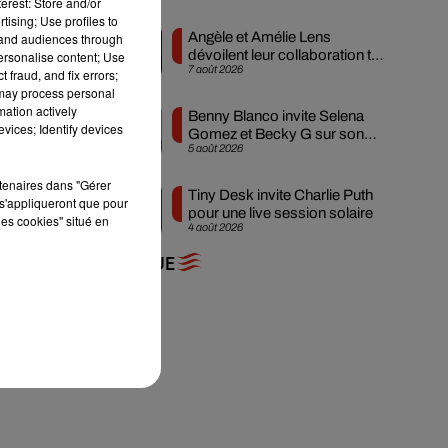
erest: Store and/or
tising; Use profiles to
Angèle et Amélie Lens
tand audiences through
vel
dévoilent leur collaboration tant
personalise content; Use
7 août 2026
et
attendue
 fraud, and fix errors;
 may process personal
mation actively
Benny Blanco invite Selena
vices; Identify devices
Gomez et Becky G sur son
5 août 2026
nouveau single
rtenaires dans "Gérer
Tiny Desk invite Charlie Puth
s'appliqueront que pour
pour une live session solaire
les cookies" situé en
4 août 2026
+ DE MUSIQUE