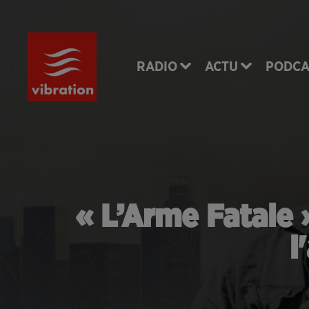
RADIO
ACTU
PODCA
« L’Arme Fatale
l