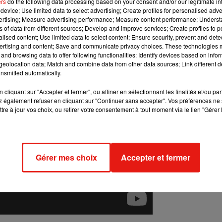
ers
do the following data processing based on your consent and/or our legitimate int
device; Use limited data to select advertising; Create profiles for personalised adver
vertising; Measure advertising performance; Measure content performance; Unders
ux saisons, les producteurs envisageraient donc d’engager un nou
ns of data from different sources; Develop and improve services; Create profiles to 
ugh
(Damon
Wayans
)
dans une éventuelle saison 3 :
un homme 
alised content; Use limited data to select content; Ensure security, prevent and detect
ertising and content; Save and communicate privacy choices. These technologies
and browsing data to offer following functionalities: Identify devices based on infor
eolocation data; Match and combine data from other data sources; Link different de
nsmitted automatically.
cliquant sur "Accepter et fermer", ou affiner en sélectionnant les finalités et/ou pa
 également refuser en cliquant sur "Continuer sans accepter". Vos préférences ne 
tre à jour vos choix, ou retirer votre consentement à tout moment via le lien "Gérer 
Gérer mes choix
Accepter et fermer