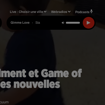
Live :
Choisir une ville
Webradios
Podcasts
-
Sia
Gimme Love
aiment et Game of
nes nouvelles
acuum