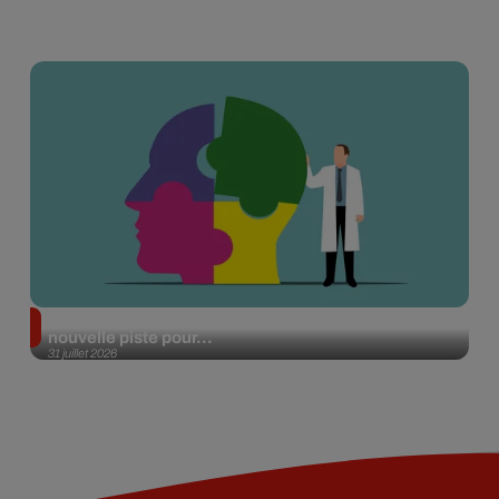
Alzheimer : des chercheurs japonais ouvrent une
nouvelle piste pour...
31 juillet 2026