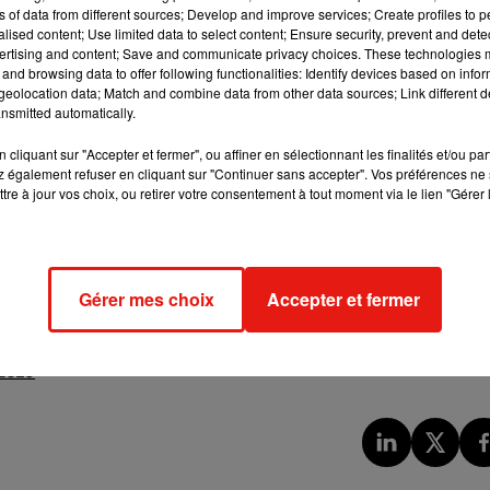
ns of data from different sources; Develop and improve services; Create profiles to 
 pouvoir faire le ménage à votre place, tout en s'amusant ! Qui
alised content; Use limited data to select content; Ensure security, prevent and detect
ertising and content; Save and communicate privacy choices. These technologies
and browsing data to offer following functionalities: Identify devices based on infor
!
eolocation data; Match and combine data from other data sources; Link different de
nsmitted automatically.
es
:
HBO
serait en train de commander une mini-série dérivée de
cliquant sur "Accepter et fermer", ou affiner en sélectionnant les finalités et/ou pa
 également refuser en cliquant sur "Continuer sans accepter". Vos préférences ne 
ts de
Game of Thrones
, et se baser surtout sur la maison
tre à jour vos choix, ou retirer votre consentement à tout moment via le lien "Gérer 
 la dernière survivante.
Apparemment, dans la famille Targaryen,
 les animaux domestiques... on ne risque pas de s'ennuyer ! Et ce
rones
qui nous manque tant, donc on dit oui !
Gérer mes choix
Accepter et fermer
i_Ramin
continues this Saturday in New York:
 2019