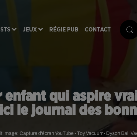
STS
JEUX
RÉGIE PUB
CONTACT
r enfant qui aspire vr
ici le journal des bon
it image:
Capture d'écran YouTube - Toy Vacuum- Dyson Ball V