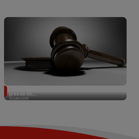
Il achète une veste 3 dollars en friperie et la revend
près de 90...
30 juillet 2026