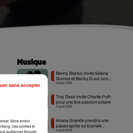
Musique
Benny Blanco invite Selena
Gomez et Becky G sur son
5 août 2026
uer sans accepter
nouveau single
Tiny Desk invite Charlie Puth
pour une live session solaire
20
4 août 2026
Ariana Grande prendra une
erest: Store and/or
et
pause après sa tournée
tising; Use profiles to
4 août 2026
mondiale
tand audiences through