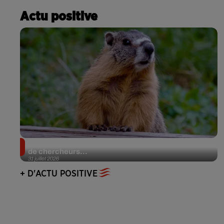
Actu positive
Des marmottes sur OnlyFans : la drôle d’initiative
de chercheurs...
31 juillet 2026
+ D'ACTU POSITIVE