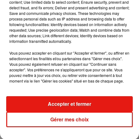
content; Use limited data to select content; Ensure security, prevent and
detect fraud, and fix errors; Deliver and present advertising and content;
Save and communicate privacy choices. These technologies may
Madonna sort enfin le remix de « Love
process personal data such as IP address and browsing data to offer
Sensation » avec Kylie Minogue
following functionalities: Identify devices based on information actively
7 août 2026
requested; Use precise geolocation data; Match and combine data from
other data sources; Link different devices; Identify devices based on
information transmitted automatically.
Vous pouvez accepter en cliquant sur "Accepter et fermer", ou affiner en
Tayc et Didi B dévoilent le single le plus
sélectionnant les finalités et/ou partenaires dans "Gérer mes choix".
dansant de l’année
Vous pouvez également refuser en cliquant sur "Continuer sans
7 août 2026
accepter". Vos préférences ne s'appliqueront que pour ce site. Vous
pouvez mettre à jour vos choix, ou retirer votre consentement à tout
moment via le lien "Gérer les cookies" situé en bas de chaque page.
Angèle et Amélie Lens dévoilent leur
Accepter et fermer
collaboration tant attendue
7 août 2026
Gérer mes choix