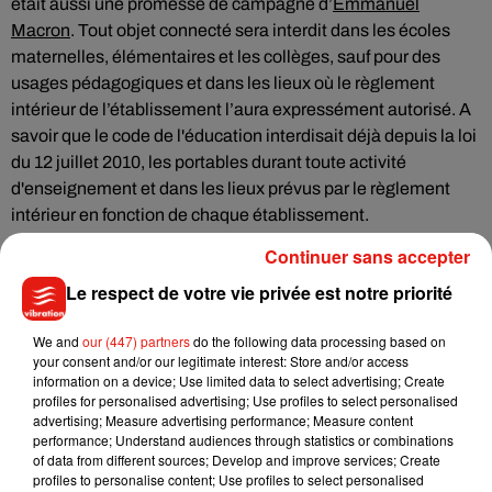
était aussi une promesse de campagne d’
Emmanuel
Macron
. Tout objet connecté sera interdit dans les écoles
maternelles, élémentaires et les collèges, sauf pour des
usages pédagogiques et dans les lieux où le règlement
intérieur de l’établissement l’aura expressément autorisé. A
savoir que le code de l'éducation interdisait déjà depuis la loi
du 12 juillet 2010, les portables durant toute activité
d'enseignement et dans les lieux prévus par le règlement
intérieur en fonction de chaque établissement.
Continuer sans accepter
Le respect de votre vie privée est notre priorité
Musique
We and
our (447) partners
do the following data processing based on
your consent and/or our legitimate interest: Store and/or access
information on a device; Use limited data to select advertising; Create
profiles for personalised advertising; Use profiles to select personalised
Julien Lieb s’essaye à la vie de chatelain
advertising; Measure advertising performance; Measure content
dans son nouveau clip
performance; Understand audiences through statistics or combinations
7 août 2026
of data from different sources; Develop and improve services; Create
profiles to personalise content; Use profiles to select personalised