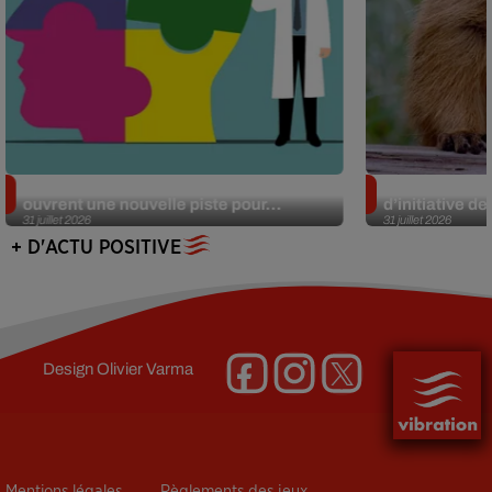
Alzheimer : des chercheurs japonais
Des marmottes
ouvrent une nouvelle piste pour...
d’initiative d
31 juillet 2026
31 juillet 2026
+ D'ACTU POSITIVE
Design
Olivier Varma
Mentions légales
Règlements des jeux