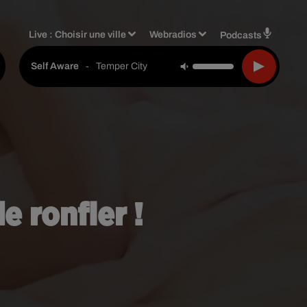
Live :
Choisir une ville
Webradios
Podcasts
-
Temper City
Self Aware
e ronfler !