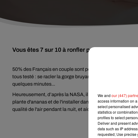
Vous êtes 7 sur 10 à ronfler pendant la nuit, ra
50% des Français en couple sont perturbés par les ronflemen
tous testé : se racler la gorge bruyamment pou rréveiller l'
quelques minutes...
Heureusement, d’après la NASA, il y aurait une vraie astuce
We and
our (447) partn
access information on a 
plante d'ananas et de l'installer dans la chambre ! Cette pl
select personalised ad
qualité de l'air pendant la nuit, et aiderait à attenuer les ro
statistics or combinatio
profiles to select person
Deliver and present adv
data such as IP address 
requested; Use precise g