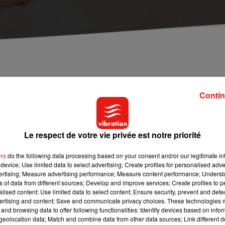
rement pour le plus grand plaisir de votre partenaire.
Contin
ts de leur conjoint, toutes les nuits. Il existe des
astuces qu’on
autre, siffler ou bouger. Mais ces astuces ne font effet que pendan
Le respect de votre vie privée est notre priorité
 pour éviter les ronflement. En effet, i
l suffirait d'investir dans 
ers
do the following data processing based on your consent and/or our legitimate int
device; Use limited data to select advertising; Create profiles for personalised adver
ante a la particularité de produire de l'oxygène et d’améliorer la
vertising; Measure advertising performance; Measure content performance; Unders
nflements !
ns of data from different sources; Develop and improve services; Create profiles to 
alised content; Use limited data to select content; Ensure security, prevent and detect
ertising and content; Save and communicate privacy choices. These technologies
and browsing data to offer following functionalities: Identify devices based on infor
eolocation data; Match and combine data from other data sources; Link different de