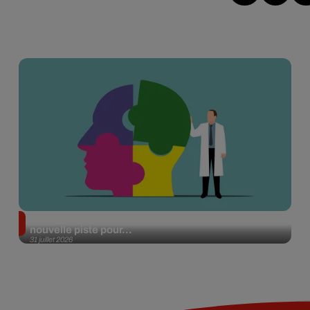
Alzheimer : des chercheurs japonais ouvrent une
nouvelle piste pour...
31 juillet 2026