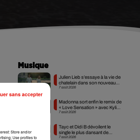
Musique
Julien Lieb s’essaye à la vie de
chatelain dans son nouveau
7 août 2026
clip
uer sans accepter
Madonna sort enfin le remix de
« Love Sensation » avec Kylie
7 août 2026
Minogue
Tayc et Didi B dévoilent le
erest: Store and/or
single le plus dansant de
tising; Use profiles to
7 août 2026
l’année
e