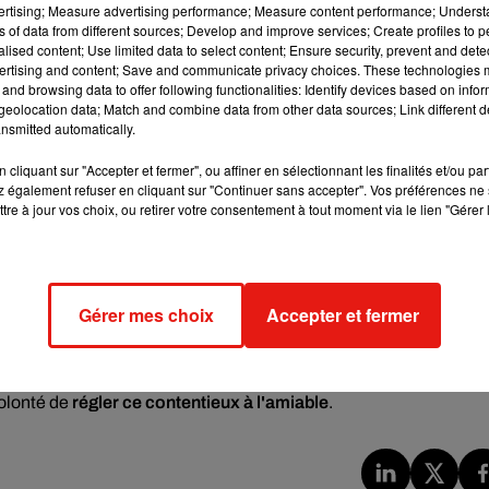
vertising; Measure advertising performance; Measure content performance; Unders
ns of data from different sources; Develop and improve services; Create profiles to 
alised content; Use limited data to select content; Ensure security, prevent and detect
ertising and content; Save and communicate privacy choices. These technologies
.twitter.com/uP0cjSQQoq
and browsing data to offer following functionalities: Identify devices based on infor
eolocation data; Match and combine data from other data sources; Link different de
nsmitted automatically.
cliquant sur "Accepter et fermer", ou affiner en sélectionnant les finalités et/ou pa
 également refuser en cliquant sur "Continuer sans accepter". Vos préférences ne 
fait aujourd'hui l'objet
d'une accusation de plagiat
. Max Miller, u
tre à jour vos choix, ou retirer votre consentement à tout moment via le lien "Gérer 
e poursuivre Salvatore Garau pour lui avoir
volé le concept
d'œuv
', les idées sont importantes dans le monde et la reconnaissance
Gérer mes choix
Accepter et fermer
e attribution soit faite"
, a en effet déclaré l'Américain, qui a
, sans succès.
cat italien",
a précisé Max Miller
. Son avocat a d'ailleurs précisé
 volonté de
régler ce contentieux à l'amiable
.