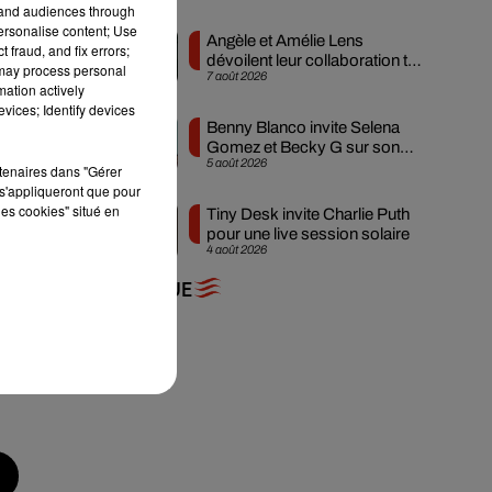
tand audiences through
personalise content; Use
Angèle et Amélie Lens
 fraud, and fix errors;
dévoilent leur collaboration tant
 may process personal
7 août 2026
attendue
mation actively
vices; Identify devices
Benny Blanco invite Selena
Gomez et Becky G sur son
5 août 2026
nouveau single
rtenaires dans "Gérer
s'appliqueront que pour
n
les cookies" situé en
Tiny Desk invite Charlie Puth
re
pour une live session solaire
4 août 2026
+ DE MUSIQUE