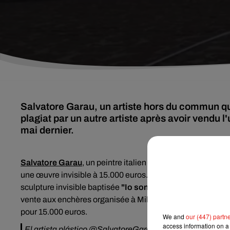
Salvatore Garau, un artiste hors du commun qui
plagiat par un autre artiste après avoir vendu 
mai dernier.
Salvatore Garau
, un peintre italien contemporain âgé de 6
une œuvre invisible à 15.000 euros. Ce génie de l'art a en e
sculpture invisible baptisée
"Io sono"
("je le suis" en franç
vente aux enchères organisée à Milan par Art-Rite. Alors qu
pour 15.000 euros.
We and
our (447) partn
access information on a 
El artista plástico
@SalvatoreGarau
ha vendido por 15.00