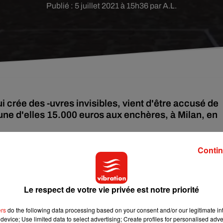
Publié : 5 juillet 2021 à 15h36 par A.L.
 crée des -uvres invisibles, vient d'être accusé de
l'une d'elles 15.000 euros aux enchères, à Milan, en
Contin
7 ans, a fait le buzz il y a quelques semaines après avoir vendu
ffet réussi à se faire autant d'argent avec "du vide" grâce à sa
ais, ndlr).
Son œuvre a été vendue le 18 mai dernier lors d'une
Le respect de votre vie privée est notre priorité
e le prix de départ était de 6.000 euros, un acheteur l'a obtenue
ers
do the following data processing based on your consent and/or our legitimate int
device; Use limited data to select advertising; Create profiles for personalised adver
0€ su obra ‘Io sono’ (Yo soy). Sin embargo, al contrario de lo qu