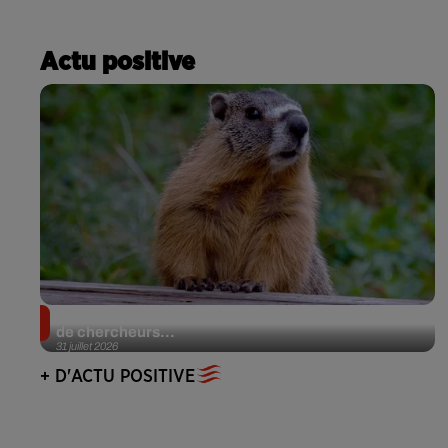
Actu positive
Des marmottes sur OnlyFans : la drôle d’initiative
de chercheurs...
31 juillet 2026
+ D'ACTU POSITIVE