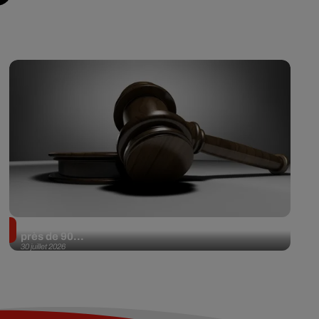
Il achète une veste 3 dollars en friperie et la revend
près de 90...
30 juillet 2026