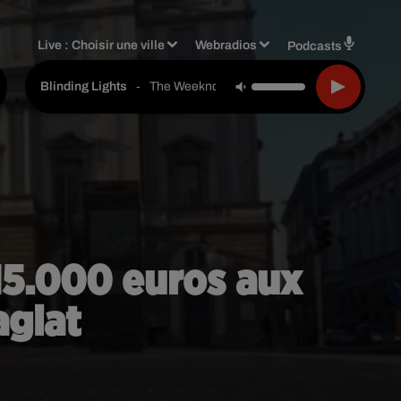
Live :
Choisir une ville
Webradios
Podcasts
-
The Weeknd
Blinding Lights
 15.000 euros aux
agiat