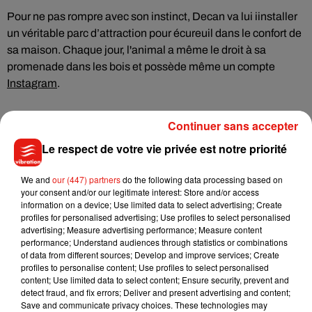
Pour ne pas rompre avec son instinct, Decan va lui iinstaller
un véritable parc d’attraction pour écureuil dans le confort de
sa maison. Chaque jour, l'animal a même le droit à sa
promenade dans les bois et possède même un compte
Instagram
.
Continuer sans accepter
Le respect de votre vie privée est notre priorité
We and
our (447) partners
do the following data processing based on
your consent and/or our legitimate interest: Store and/or access
information on a device; Use limited data to select advertising; Create
profiles for personalised advertising; Use profiles to select personalised
advertising; Measure advertising performance; Measure content
performance; Understand audiences through statistics or combinations
of data from different sources; Develop and improve services; Create
profiles to personalise content; Use profiles to select personalised
content; Use limited data to select content; Ensure security, prevent and
detect fraud, and fix errors; Deliver and present advertising and content;
Save and communicate privacy choices. These technologies may