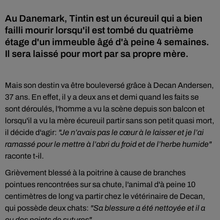
Au Danemark, Tintin est un écureuil qui a bien
failli mourir lorsqu'il est tombé du quatrième
étage d'un immeuble âgé d'à peine 4 semaines.
Il sera laissé pour mort par sa propre mère.
Mais son destin va être bouleversé grâce à Decan Andersen,
37 ans. En effet, il y a deux ans et demi quand les faits se
sont déroulés, l'homme a vu la scène depuis son balcon et
lorsqu'il a vu la mère écureuil partir sans son petit quasi mort,
il décide d'agir:
"Je n’avais pas le cœur à le laisser et je l’ai
ramassé pour le mettre à l’abri du froid et de l’herbe humide"
raconte t-il.
Grièvement blessé à la poitrine à cause de branches
pointues rencontrées sur sa chute, l'animal d'à peine 10
centimètres de long va partir chez le vétérinaire de Decan,
qui possède deux chats:
"Sa blessure a été nettoyée et il a
eu des points de sutures"
.