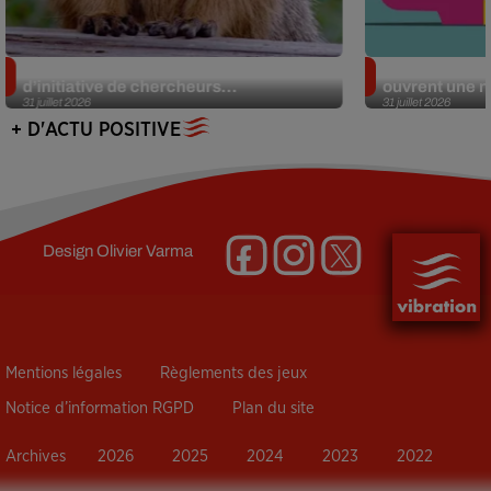
Des marmottes sur OnlyFans : la drôle
Alzheimer : d
d’initiative de chercheurs...
ouvrent une no
31 juillet 2026
31 juillet 2026
+ D'ACTU POSITIVE
Design
Olivier Varma
Mentions légales
Règlements des jeux
Notice d’information RGPD
Plan du site
Archives
2026
2025
2024
2023
2022