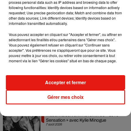
process personal data such as IP address and browsing data to offer
following functionalities: Identify devices based on information actively
requested; Use precise geolocation data; Match and combine data from
other data sources; Link different devices; Identify devices based on
information transmitted automatically.
Vous pouvez accepter en cliquant sur "Accepter et fermer", ou affiner en
sélectionnant les finalités et/ou partenaires dans "Gérer mes choix".
Vous pouvez également refuser en cliquant sur "Continuer sans
accepter". Vos préférences ne s'appliqueront que pour ce site. Vous
Musique
pouvez mettre à jour vos choix, ou retirer votre consentement à tout
moment via le lien "Gérer les cookies" situé en bas de chaque page.
Julien Lieb s’essaye à la vie de chatelain
dans son nouveau clip
Accepter et fermer
7 août 2026
Gérer mes choix
Madonna sort enfin le remix de « Love
Sensation » avec Kylie Minogue
7 août 2026