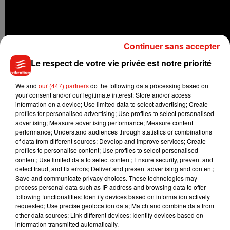
Continuer sans accepter
Le respect de votre vie privée est notre priorité
We and
our (447) partners
do the following data processing based on
your consent and/or our legitimate interest: Store and/or access
information on a device; Use limited data to select advertising; Create
profiles for personalised advertising; Use profiles to select personalised
advertising; Measure advertising performance; Measure content
performance; Understand audiences through statistics or combinations
of data from different sources; Develop and improve services; Create
profiles to personalise content; Use profiles to select personalised
Si cette technologie fait débat,
Cnews
rappelle que
content; Use limited data to select content; Ensure security, prevent and
detect fraud, and fix errors; Deliver and present advertising and content;
cette
dernière est notamment utilisée par des professionnels
Save and communicate privacy choices. These technologies may
de la santé pour soigner les phobies.
process personal data such as IP address and browsing data to offer
following functionalities: Identify devices based on information actively
requested; Use precise geolocation data; Match and combine data from
other data sources; Link different devices; Identify devices based on
information transmitted automatically.