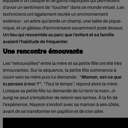
équipée d’un casque et de gants haptiques qui permettent
d’avoir un sentiment de “toucher” dans ce monde virtuel.
Les
techniciens ont également recréé un environnement
extérieur : un arbre qui borde un champ, une table de pique-
nique, et un gâteau d'anniversaire savamment posé dessus.
Un lieu qui ressemble au parc que l’enfant et sa famille
avaient l’habitude de fréquenter
.
Une rencontre émouvante
Les "retrouvailles" entre la mère et sa petite fille ont été très
émouvantes. Sur la séquence, la petite fille commence à
courir vers sa mère puis lui demande :
“Maman, est-ce que
tu penses à moi ?”
.
“Tout le temps”,
répond alors la mère.
Lorsque sa petite fille lui demande de lui tenir la main,
Ji-
sung
ne peut s’empêcher de retenir ses larmes. À la fin de
l'expérience, Nayeon s’endort avec sa maman à ses côtés,
avant de se transformer en papillon et de s’en aller.