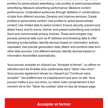
profiles for personalised advertising; Use profiles to select personalised
advertising; Measure advertising performance; Measure content
Musique
performance; Understand audiences through statistics or combinations
of data from different sources; Develop and improve services; Create
profiles to personalise content; Use profiles to select personalised
content; Use limited data to select content; Ensure security, prevent and
Julien Lieb s’essaye à la vie de chatelain
detect fraud, and fix errors; Deliver and present advertising and content;
dans son nouveau clip
Save and communicate privacy choices. These technologies may
7 août 2026
process personal data such as IP address and browsing data to offer
following functionalities: Identify devices based on information actively
requested; Use precise geolocation data; Match and combine data from
other data sources; Link different devices; Identify devices based on
information transmitted automatically.
Madonna sort enfin le remix de « Love
Sensation » avec Kylie Minogue
Vous pouvez accepter en cliquant sur "Accepter et fermer", ou affiner en
7 août 2026
sélectionnant les finalités et/ou partenaires dans "Gérer mes choix".
Vous pouvez également refuser en cliquant sur "Continuer sans
accepter". Vos préférences ne s'appliqueront que pour ce site. Vous
pouvez mettre à jour vos choix, ou retirer votre consentement à tout
moment via le lien "Gérer les cookies" situé en bas de chaque page.
Tayc et Didi B dévoilent le single le plus
dansant de l’année
7 août 2026
Accepter et fermer