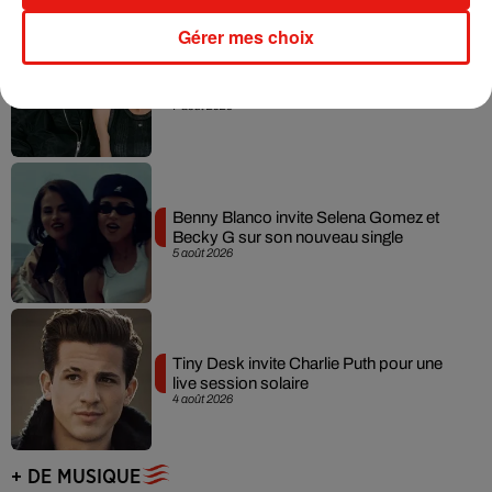
Gérer mes choix
Angèle et Amélie Lens dévoilent leur
collaboration tant attendue
7 août 2026
Benny Blanco invite Selena Gomez et
Becky G sur son nouveau single
5 août 2026
Tiny Desk invite Charlie Puth pour une
live session solaire
4 août 2026
+ DE MUSIQUE